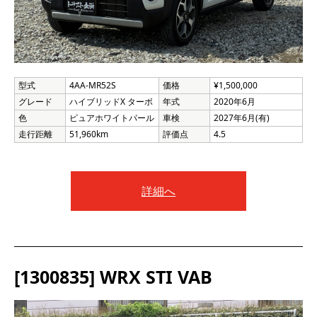
型式
4AA-MR52S
価格
¥1,500,000
グレード
ハイブリッドX ターボ
年式
2020年6月
色
ピュアホワイトパール
車検
2027年6月(有)
走行距離
51,960km
評価点
4.5
詳細へ
[1300835] WRX STI VAB