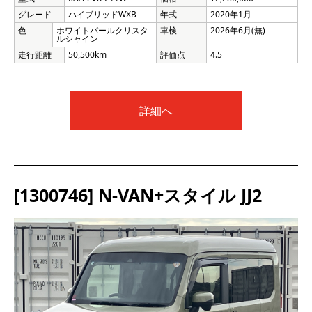
グレード
ハイブリッドWXB
年式
2020年1月
色
ホワイトパールクリスタ
車検
2026年6月(無)
ルシャイン
走行距離
50,500km
評価点
4.5
詳細へ
[1300746] N-VAN+スタイル JJ2