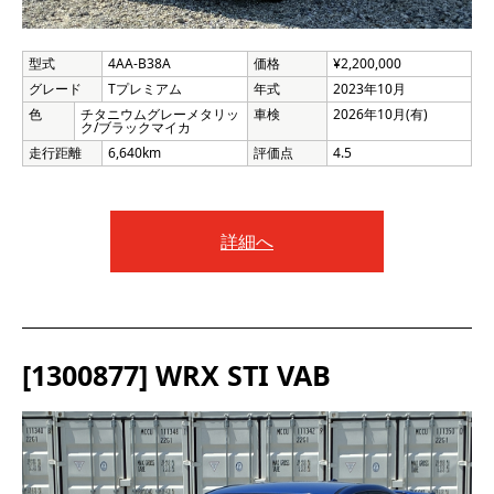
型式
4AA-B38A
価格
¥2,200,000
グレード
Tプレミアム
年式
2023年10月
色
チタニウムグレーメタリッ
車検
2026年10月(有)
ク/ブラックマイカ
走行距離
6,640km
評価点
4.5
詳細へ
[1300877] WRX STI VAB