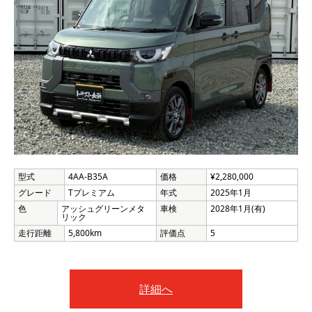
型式
4AA-B35A
価格
¥2,280,000
グレード
Tプレミアム
年式
2025年1月
色
アッシュグリーンメタ
車検
2028年1月(有)
リック
走行距離
5,800km
評価点
5
詳細へ