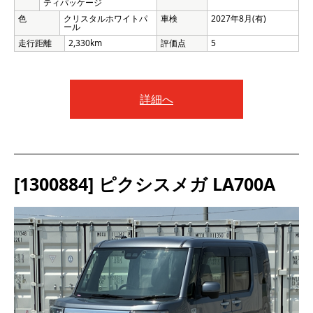
ティパッケージ
色
クリスタルホワイトパ
車検
2027年8月(有)
ール
走行距離
2,330km
評価点
5
詳細へ
[1300884] ピクシスメガ LA700A