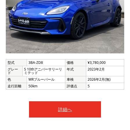
型式
3BA-ZD8
価格
¥3,780,000
グレー
S 10thアニバーサリーリ
年式
2023年2月
ド
ミテッド
色
WRブルーパール
車検
2026年2月(無)
走行距離
50km
評価点
5
詳細へ