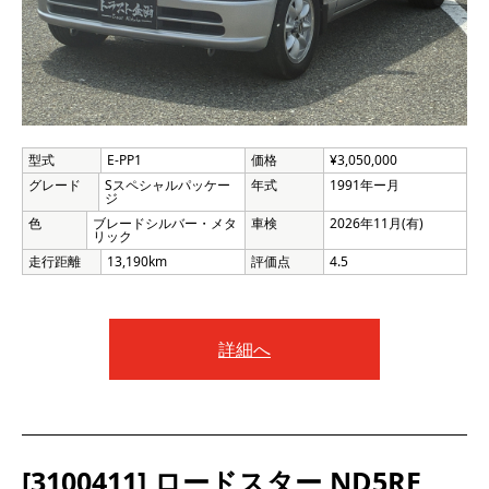
型式
E-PP1
価格
¥3,050,000
グレード
Sスペシャルパッケー
年式
1991年ー月
ジ
色
ブレードシルバー・メタ
車検
2026年11月(有)
リック
走行距離
13,190km
評価点
4.5
詳細へ
[3100411] ロードスター ND5RE