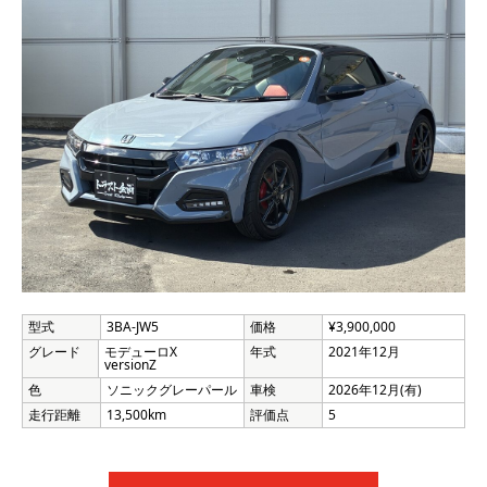
型式
3BA-JW5
価格
¥3,900,000
グレード
モデューロX
年式
2021年12月
versionZ
色
ソニックグレーパール
車検
2026年12月(有)
走行距離
13,500km
評価点
5