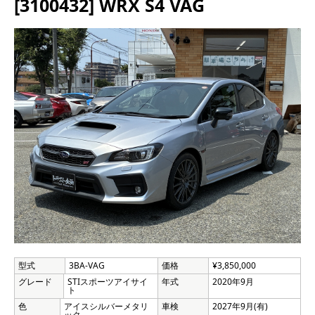
[3100432] WRX S4 VAG
型式
3BA-VAG
価格
¥3,850,000
グレード
STIスポーツアイサイ
年式
2020年9月
ト
色
アイスシルバーメタリ
車検
2027年9月(有)
ック