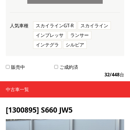
人気車種
スカイラインGT-R
スカイライン
インプレッサ
ランサー
インテグラ
シルビア
販売中
ご成約済
32
/
448
台
中古車一覧
[1300895] S660 JW5