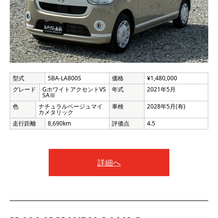
型式
5BA-LA800S
価格
¥1,480,000
グレード
GホワイトアクセントVS
年式
2021年5月
SAⅢ
色
ナチュラルベージュマイ
車検
2028年5月(有)
カメタリック
走行距離
8,690km
評価点
4.5
詳細へ