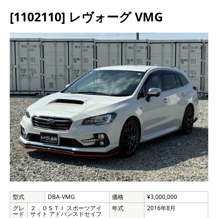
[1102110] レヴォーグ VMG
型式
DBA-VMG
価格
¥3,000,000
グレ
２．０ＳＴＩ スポーツアイ
年式
2016年8月
ード
サイト アドバンスドセイフ