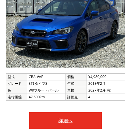
型式
CBA-VAB
価格
¥4,980,000
グレード
STI タイプS
年式
2018年2月
色
WRブルー・パール
車検
2027年2月(有)
走行距離
47,600km
評価点
4
詳細へ