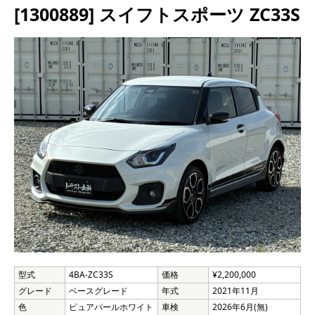
[1300889] スイフトスポーツ ZC33S
型式
4BA-ZC33S
価格
¥2,200,000
グレード
ベースグレード
年式
2021年11月
色
ピュアパールホワイト
車検
2026年6月(無)