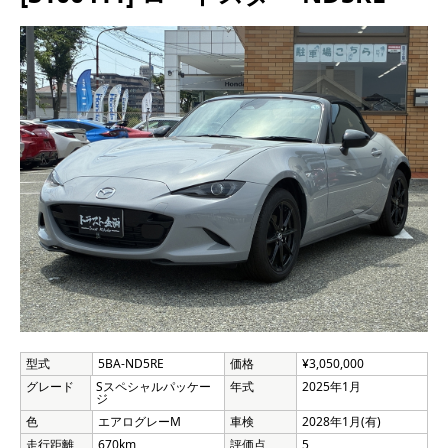
型式
5BA-ND5RE
価格
¥3,050,000
グレード
Sスペシャルパッケー
年式
2025年1月
ジ
色
エアログレーM
車検
2028年1月(有)
走行距離
670km
評価点
5