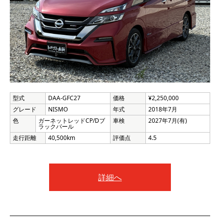
型式
DAA-GFC27
価格
¥2,250,000
グレード
NISMO
年式
2018年7月
色
ガーネットレッドCP/Dブ
車検
2027年7月(有)
ラックパール
走行距離
40,500km
評価点
4.5
詳細へ