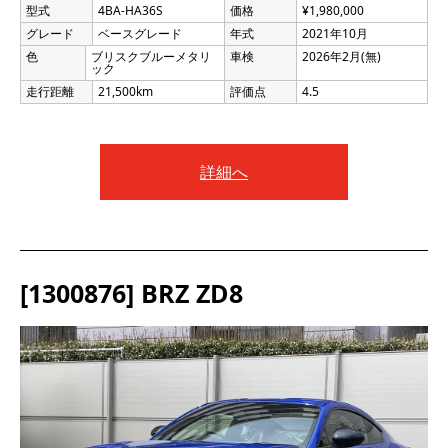
型式
4BA-HA36S
価格
¥1,980,000
グレード
ベースグレード
年式
2021年10月
色
ブリスクブルーメタリ
車検
2026年2月(無)
ック
走行距離
21,500km
評価点
4.5
詳細へ
[1300876] BRZ ZD8