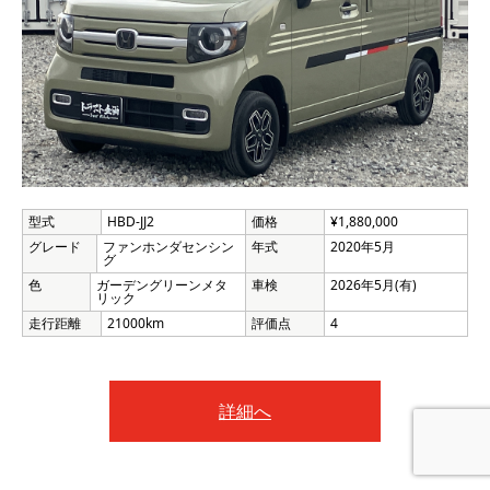
型式
HBD-JJ2
価格
¥1,880,000
グレード
ファンホンダセンシン
年式
2020年5月
グ
色
ガーデングリーンメタ
車検
2026年5月(有)
リック
走行距離
21000km
評価点
4
詳細へ