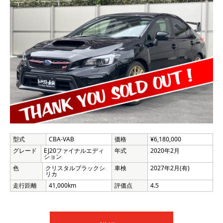
型式
CBA-VAB
価格
¥6,180,000
グレード
EJ20ファイナルエディ
年式
2020年2月
ション
色
クリスタルブラックシ
車検
2027年2月(有)
リカ
走行距離
41,000km
評価点
4.5