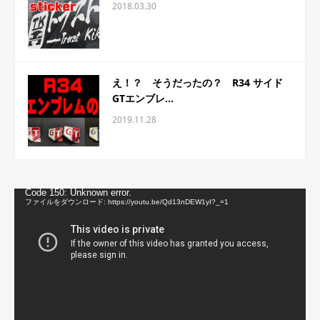
2018.03.30
え！？ そうだったの？ R34 サイド
GTエンブレ...
2019.11.28
動
Code 150: Unknown error.
画
ファイルをダウンロード: https://youtu.be/Qd13nDEW1yI?_=1
プ
レ
ー
ヤ
ー