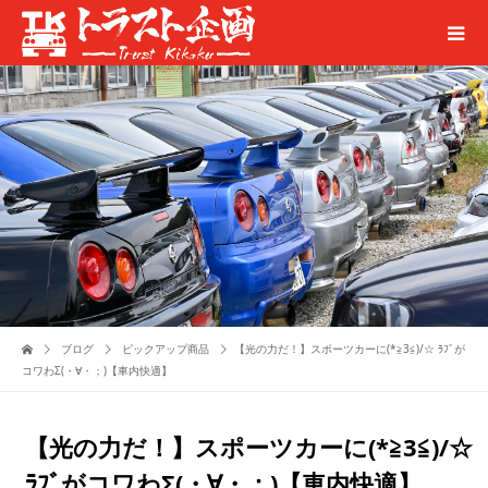
ブログ
ピックアップ商品
【光の力だ！】スポーツカーに(*≧3≦)/☆ ﾗﾌﾞが
コワわΣ(・∀・；)【車内快適】
【光の力だ！】スポーツカーに(*≧3≦)/☆
ﾗﾌﾞがコワわΣ(・∀・；)【車内快適】