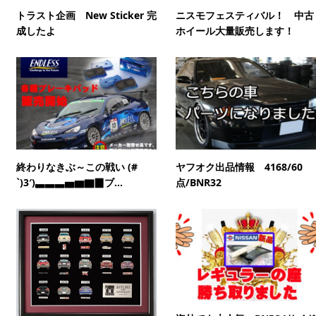
トラスト企画 New Sticker 完
ニスモフェスティバル！ 中古
成したよ
ホイール大量販売します！
終わりなきぶ～この戦い (#
ヤフオク出品情報 4168/60
`)3′)▃▃▃▅▆▇▉ブ...
点/BNR32