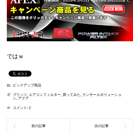
ではｗ
ピックアップ商品
ブリッツ
,
エアコンフィルター
,
買ってみた
,
ランサーエボリューショ
ン
,
アクア
コメント:
2