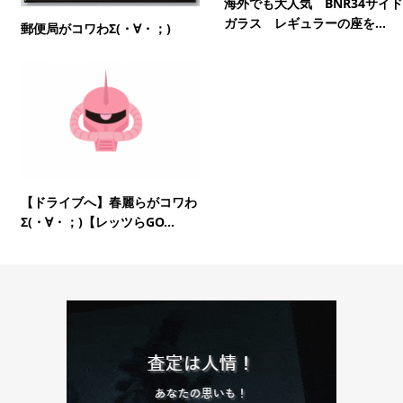
海外でも大人気 BNR34サイド
ガラス レギュラーの座を...
郵便局がコワわΣ(・∀・；)
【ドライブへ】春麗らがコワわ
Σ(・∀・；)【レッツらGO...