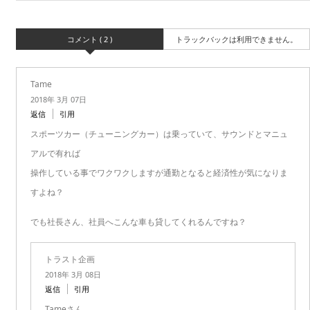
コメント ( 2 )
トラックバックは利用できません。
Tame
2018年 3月 07日
返信
引用
スポーツカー（チューニングカー）は乗っていて、サウンドとマニュ
アルで有れば
操作している事でワクワクしますが通勤となると経済性が気になりま
すよね？
でも社長さん、社員へこんな車も貸してくれるんですね？
トラスト企画
2018年 3月 08日
返信
引用
Tameさん