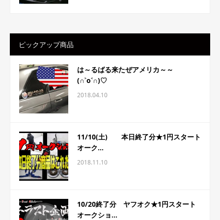
ピックアップ商品
は～るばる来たぜアメリカ～～
(∩˃o˂∩)♡
2018.04.10
11/10(土) 本日終了分★1円スタート
オーク...
2018.11.10
10/20終了分 ヤフオク★1円スタート
オークショ...