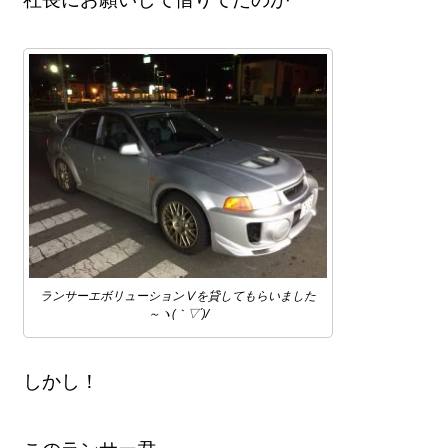
ランサーエボリューションⅤを貸してもらいました
～ヽ(｀▽´)/
しかし！