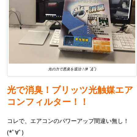
光の力で悪臭を退治！(# ﾟДﾟ)
光で消臭！ブリッツ光触媒エア
コンフィルター！！
コレで、エアコンのパワーアップ間違い無し！
(*ﾟ∀ﾟ)