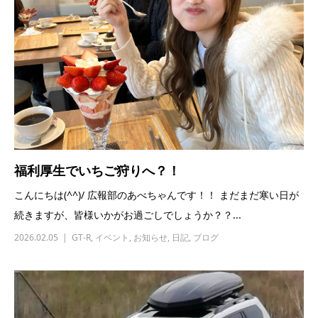
福利厚生でいちご狩りへ？！
こんにちは(^^)/ 広報部のあべちゃんです！！ まだまだ寒い日が
続きますが、皆様いかがお過ごしでしょうか？？...
2026.02.05
GT-R
,
イベント
,
お知らせ
,
日記
,
ブログ