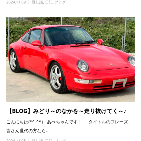
2024.11.09
豆知識
,
日記
,
ブログ
【BLOG】みどり～のなかを～走り抜けてく～♪
こんにちは(*^-^*） あべちゃんです！ タイトルのフレーズ、
皆さん世代の方なら...
2024.11.05
豆知識
,
日記
,
ブログ