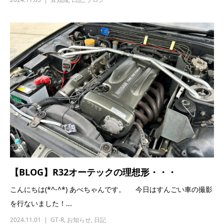
【BLOG】R32オーテックの理想形・・・
こんにちは(*^-^*) あべちゃんです。 今日はすんごい車の撮影
を行ないました！...
2024.11.01
GT-R
,
お知らせ
,
日記