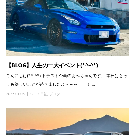
【BLOG】人生の一大イベント(*^-^*)
こんにちは(*^-^*) トラスト企画のあべちゃんです。 本日はとっ
ても嬉しいことが起きましたよ～～～！！！ ...
2025.01.08
GT-R
,
日記
,
ブログ