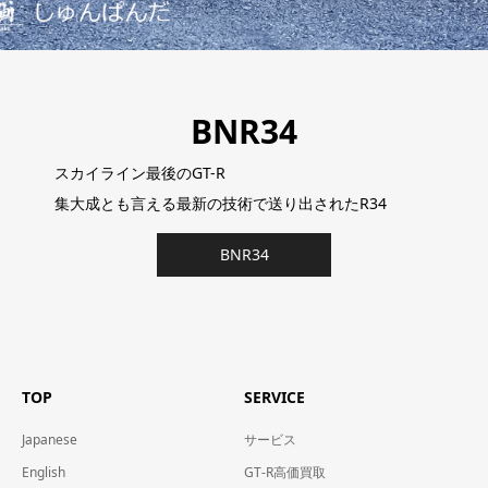
BNR34
スカイライン最後のGT-R
集大成とも言える最新の技術で送り出されたR34
BNR34
TOP
SERVICE
Japanese
サービス
English
GT-R高価買取