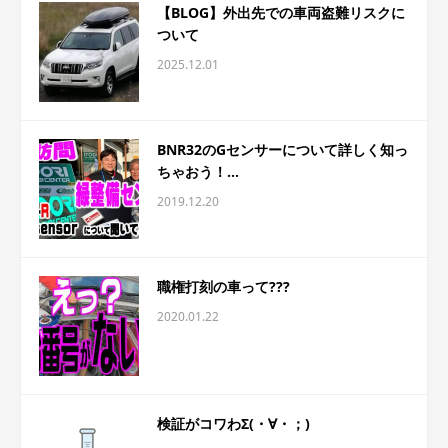
【BLOG】外出先での車両盗難リスクに
ついて
2025.12.01
BNR32のGセンサーについて詳しく知っ
ちゃおう！...
2019.12.20
職権打刻の車って???
2020.01.22
検証がコワわΣ(・∀・；)