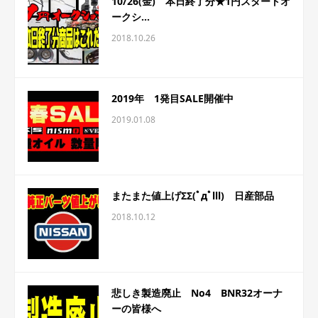
10/26(金) 本日終了分★1円スタートオ
ークシ...
2018.10.26
2019年 1発目SALE開催中
2019.01.08
またまた値上げΣΣ(ﾟдﾟlll) 日産部品
2018.10.12
悲しき製造廃止 No4 BNR32オーナ
ーの皆様へ