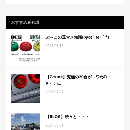
おすすめ豆知識
ぶ～この豆マメ知識((φo(´･ω･｀*)
2018.01.16
【Z-tune】究極の20台がコワわΣ(・
∀・；)...
2018.07.27
【BLOG】続々と・・・
2024.08.01