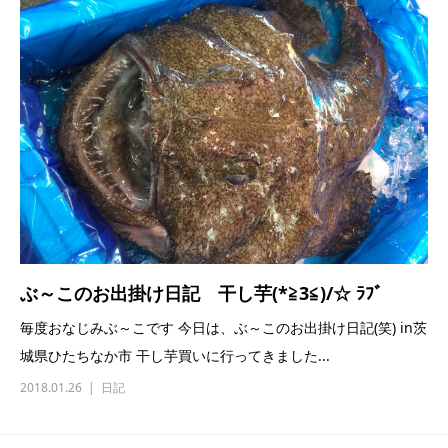
ぶ～このお出掛け日記 干し芋(*≧3≦)/☆ ﾗﾌﾞ
毎度おなじみぶ～こです 今日は、ぶ～このお出掛け日記(笑) in茨
城県ひたちなか市 干し芋買いに行ってきました...
2018.01.26
日記