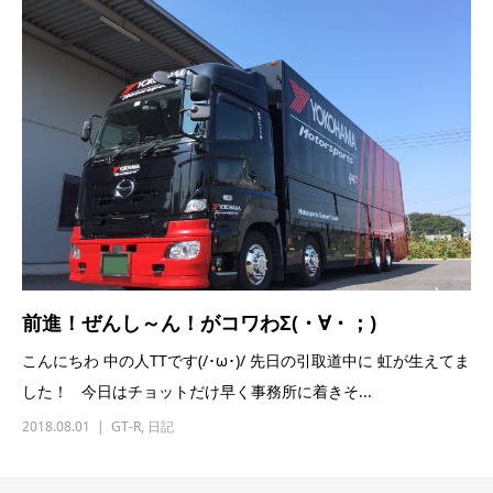
前進！ぜんし～ん！がコワわΣ(・∀・；)
こんにちわ 中の人TTです(/･ω･)/ 先日の引取道中に 虹が生えてま
した！ 今日はチョットだけ早く事務所に着きそ...
2018.08.01
GT-R
,
日記