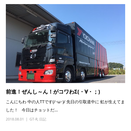
前進！ぜんし～ん！がコワわΣ(・∀・；)
こんにちわ 中の人TTです(/･ω･)/ 先日の引取道中に 虹が生えてま
した！ 今日はチョットだ...
2018.08.01
GT-R
,
日記