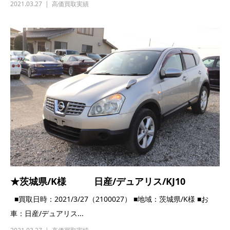
2021.03.27
高価買取実績
★茨城県/K様 日産/デュアリス/KJ10
■買取日時：2021/3/27（2100027） ■地域：茨城県/K様 ■お
車：日産/デュアリス...