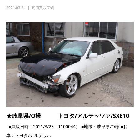
2021.03.24
高価買取実績
★岐阜県/O様 トヨタ/アルテッツァ/SXE10
■買取日時：2021/3/23（1100044） ■地域：岐阜県/O様 ■お
車：トヨタ/アルテッ...