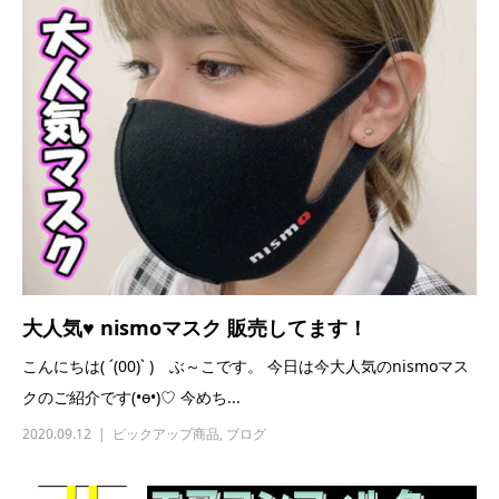
大人気♥ nismoマスク 販売してます！
こんにちは( ´(00)ˋ ) ぶ～こです。 今日は今大人気のnismoマス
クのご紹介です(•ө•)♡ 今めち...
2020.09.12
ピックアップ商品
,
ブログ