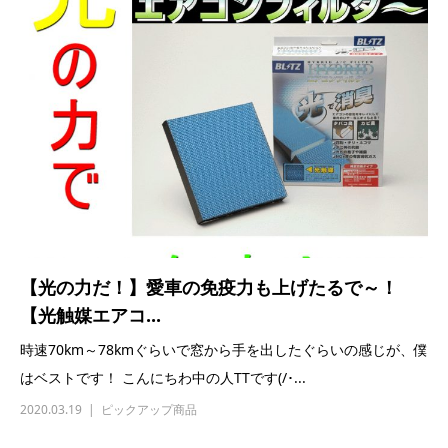
【光の力だ！】愛車の免疫力も上げたるで～！
【光触媒エアコ...
時速70km～78kmぐらいで窓から手を出したぐらいの感じが、僕
はベストです！ こんにちわ中の人TTです(/･...
2020.03.19
ピックアップ商品