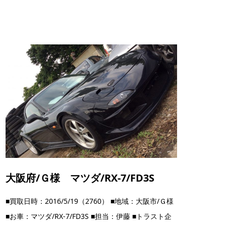
大阪府/Ｇ様 マツダ/RX-7/FD3S
■買取日時：2016/5/19（2760） ■地域：大阪市/Ｇ様
■お車：マツダ/RX-7/FD3S ■担当：伊藤 ■トラスト企