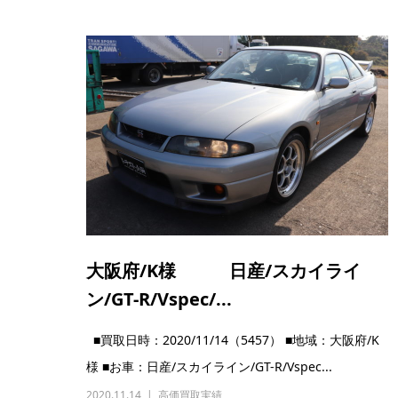
大阪府/K様 日産/スカイライ
ン/GT-R/Vspec/...
■買取日時：2020/11/14（5457） ■地域：大阪府/K
様 ■お車：日産/スカイライン/GT-R/Vspec...
2020.11.14
高価買取実績