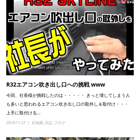
R32エアコン吹き出し口への挑戦 www
今回、社長様が挑戦したのは・・・・・ きっと壊してしまう人
も多いと思われるエアコン吹き出し口の取外し＆取付け・・・
上手に取付ける...
2019.11.27
豆知識
,
日記
,
ブログ