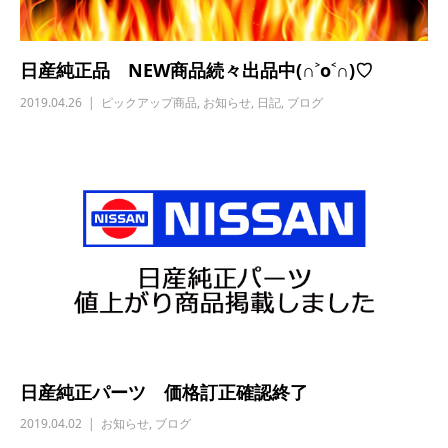
日産純正品 NEW商品続々出品中(∩˃o˂∩)♡
2019.04.26
ピックアップ商品
,
お知らせ
,
日記
,
ブログ
日産純正パーツ 価格訂正確認終了
2019.04.02
お知らせ
,
ブログ