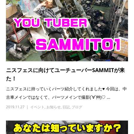
ニスフェスに向けてユーチューバーSAMMITが来
た！
ニスフェスに持っていくパーツ紹介してくれました♥ 今回は、中
古車メインではなくて、パーツメインで撮影(´∀`艸)♡ ...
2019.11.27
イベント
,
お知らせ
,
日記
,
ブログ