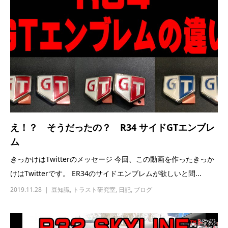
え！？ そうだったの？ R34 サイドGTエンブレ
ム
きっかけはTwitterのメッセージ 今回、この動画を作ったきっか
けはTwitterです。 ER34のサイドエンブレムが欲しいと問...
2019.11.28
豆知識
,
トラスト研究室
,
日記
,
ブログ