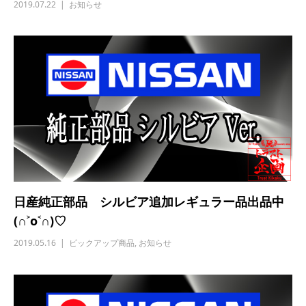
2019.07.22
お知らせ
日産純正部品 シルビア追加レギュラー品出品中
(∩˃o˂∩)♡
2019.05.16
ピックアップ商品
,
お知らせ