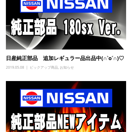
日産純正部品 追加レギュラー品出品中(∩˃o˂∩)♡
2019.05.08
ピックアップ商品
,
お知らせ