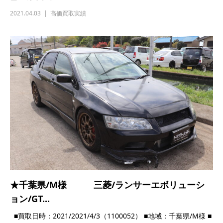
★福島県/W様 日産/スカイライン/GT-
R/BNR...
■買取日時：2021/2021/3/22（2100025） ■地域：福島県/W様
■お車：日産/...
2021.03.22
高価買取実績