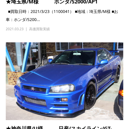
営業日カレンダー
各支店・店舗
本社
YouTube出演 専属モデル
つくば研究学園店
グループ会社（USA）
グループ会社（USA）
沿革
プライバシーポリシー
FAQ
ブログ
CONTACT
お問合わせ
業販問合せフォーム
各SNS・LINE
全国自動車盗難情報