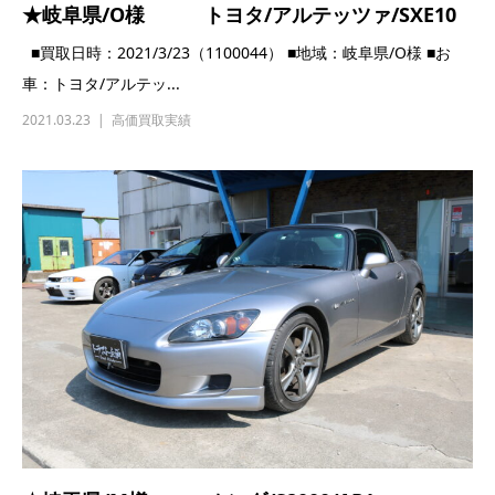
LOADING...
TOP
SERVICE
Japanese
サービス
English
GT-R高価買取
バイク・その他販売
パーツ販売
全国自動車盗難情報
GT-R
グレード検索
COMPANY
RECRUIT
会社概要
採用情報
最新情報
本社 各部署