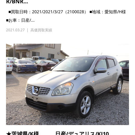
★千葉県/A様 日産/スカイライン/GT-
R/BNR...
■買取日時：2021/2021/3/20（1100037） ■地域：千葉県/A様
■お車：日産/...
2021.03.20
高価買取実績