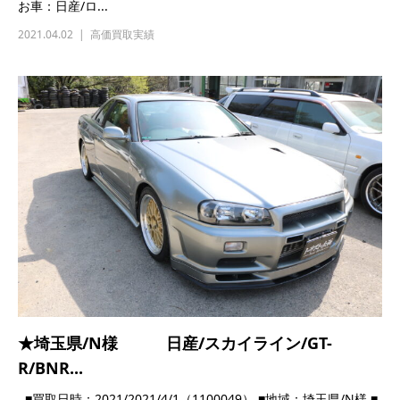
★埼玉県/T様 トヨタ/アリスト/JZS160
■買取日時：2021/3/20（2100024） ■地域：埼玉県/T様 ■お
車：トヨタ/アリスト...
2021.03.20
高価買取実績