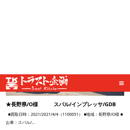
★神奈川県/U様 日産/スカイライン/GT-
R/BN...
■買取日時：2021/3/22（1100042） ■地域：神奈川県/U様 ■お
車：日産/スカイラ...
2021.03.22
高価買取実績