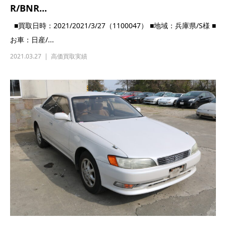
★神奈川県/A様 スバル/インプレッ
サ/WRX/ST...
■買取日時：2021/3/17（2100023） ■地域：神奈川県/A様 ■お
車：スバル/インプ...
2021.03.17
高価買取実績