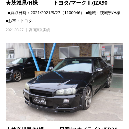
★宮崎県/S様 スズキ/カプチーノ/EA11R
■買取日時：2021/2021/3/14（1100034） ■地域：宮崎県/S様 ■
お車：スズキ...
2021.03.14
高価買取実績