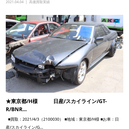
★埼玉県/S様 日産/キューブ/Z12
■買取日時：2021/2021/3/22（1100040） ■地域：埼玉県/S様 ■
お車：日産/...
2021.03.22
高価買取実績