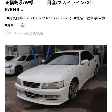
トラスト企画
〒304−0822
茨城県下妻市皆葉1624
☎0296-30-6330
営業時間 10：00～16：30