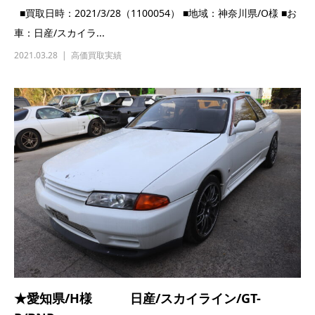
★北海道/K様 日産/スカイライン/ER34
■買取日時：2021/2021/3/20（1100035） ■地域：北海道県/K
様 ■お車：日産...
2021.03.20
高価買取実績