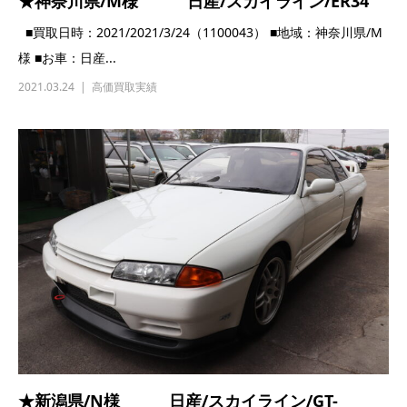
★秋田県/M様 スバル/インプレッ
サ/WRX/STI...
■買取日時：2021/3/14（2100021） ■地域：秋田県/M様 ■お
車：スバル/インプレ...
2021.03.14
高価買取実績