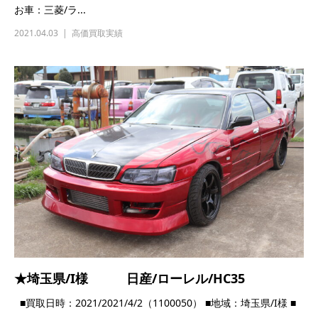
★神奈川県/I様 日産/ローレル/GC35
■買取日時：2021/3/21（1100038） ■地域：神奈川県/I様 ■お
車：日産/ローレル...
2021.03.21
高価買取実績