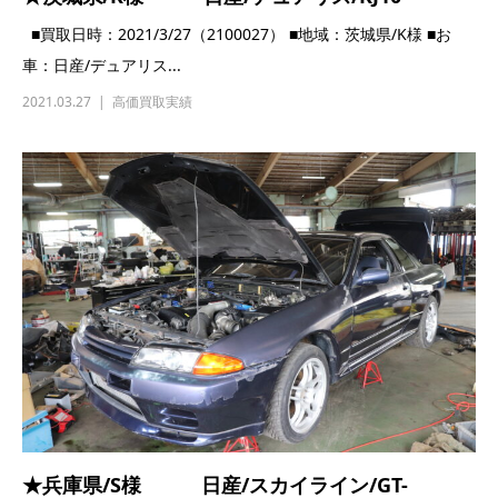
★埼玉県/A様 スズキ/カプチーノ/EA11R
■買取日時2021/2021/3/19（1100036） ■地域：埼玉県/A様 ■
お車：スズキ/...
2021.03.19
高価買取実績