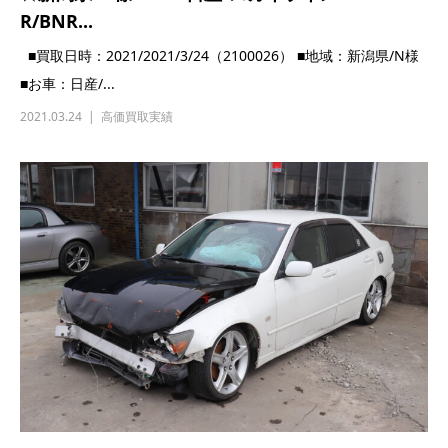
★岩手県/H様 日産/スカイライン/GT-
R/BCN...
■買取日時：2021/2021/3/14（2100022） ■地域：岩手県/H様
■お車：日産/...
2021.03.14
高価買取実績