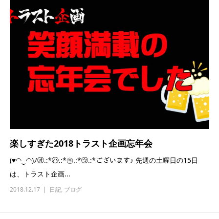
楽しすぎた2018トラスト企画忘年会
(♥◠‿◠)ﾉ㋔.:*㋩.:*㋵.:*㋒.:*ございます♪ 先週の土曜日の15日
は、トラスト企画...
2018.12.17
日記
,
ブログ