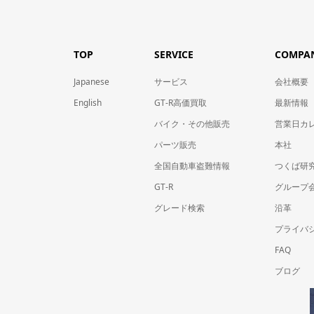
TOP
SERVICE
COMPA
Japanese
サービス
会社概要
English
GT-R高価買取
最新情報
バイク・その他販売
営業日カ
パーツ販売
本社
全国自動車盗難情報
つくば研
GT-R
グループ会
グレード検索
沿革
プライバ
FAQ
ブログ