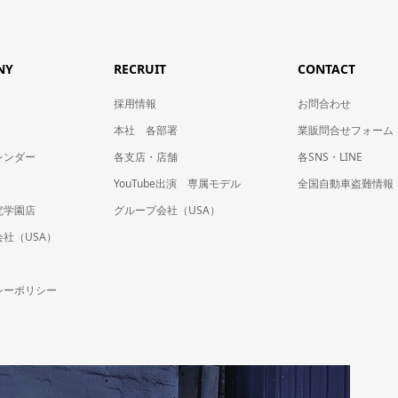
NY
RECRUIT
CONTACT
採用情報
お問合わせ
本社 各部署
業販問合せフォーム
レンダー
各支店・店舗
各SNS・LINE
YouTube出演 専属モデル
全国自動車盗難情報
究学園店
グループ会社（USA）
社（USA）
シーポリシー