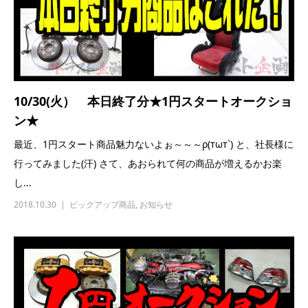
10/30(火） 本日終了分★1円スタートオークショ
ン★
最近、1円スタート商品魅力ないよぉ～～～ρ(тωт`) と、社長様に
行ってみました(汗) さて、あおられて何の商品が増えるかお楽
し...
2018.10.30
ピックアップ商品
,
お知らせ