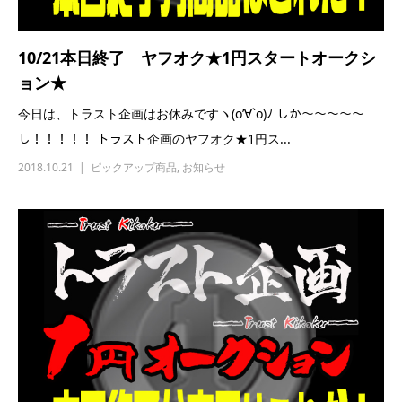
10/21本日終了 ヤフオク★1円スタートオークシ
ョン★
今日は、トラスト企画はお休みですヽ(o’∀`o)ﾉ しか～～～～～
し！！！！！ トラスト企画のヤフオク★1円ス...
2018.10.21
ピックアップ商品
,
お知らせ