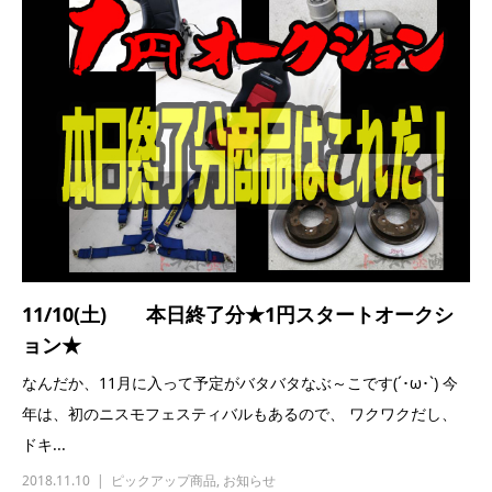
11/10(土) 本日終了分★1円スタートオークシ
ョン★
なんだか、11月に入って予定がバタバタなぶ～こです(´･ω･`) 今
年は、初のニスモフェスティバルもあるので、 ワクワクだし、
ドキ...
2018.11.10
ピックアップ商品
,
お知らせ