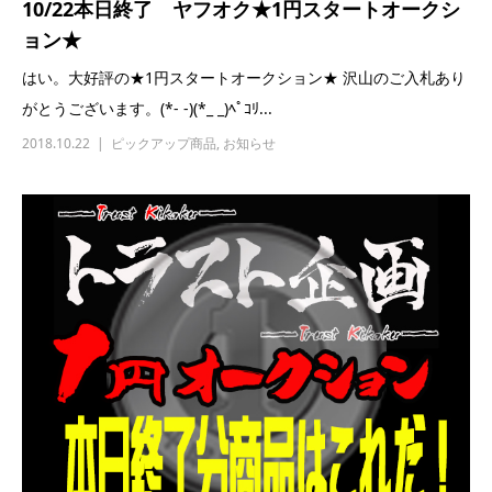
10/22本日終了 ヤフオク★1円スタートオークシ
ョン★
はい。大好評の★1円スタートオークション★ 沢山のご入札あり
がとうございます。(*- -)(*_ _)ﾍﾟｺﾘ...
2018.10.22
ピックアップ商品
,
お知らせ