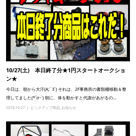
10/27(土) 本日終了分★1円スタートオークショ
ン★
今日は、朝から大汗(A;´ 3`) それは、2F事務所の書類棚移動＆整
理してました(*´σｰ`) 朝に、体を動かすと代謝があがるの...
2018.10.27
ピックアップ商品
,
お知らせ