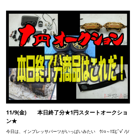
11/9(金) 本日終了分★1円スタートオークショ
ン★
今日は、インプレッサパーツがいっぱいみたい ｳｼｮ～!!Σ(;ﾟvﾟﾉ)ﾉ