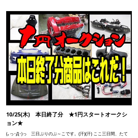
10/25(木) 本日終了分 ★1円スタートオークシ
ョン★
(｡っ･Д･)っ 三日ぶりのぶ～こです。(汗)(汗) ここ三日間、たて