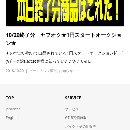
10/20終了分 ヤフオク★1円スタートオークショ
ン★
ものすごい勢いで出品されている1円スタートオークションﾄﾞ━ﾟ
(∀)ﾟ━ﾝ 沢山のお客様に知っていただきたいの...
2018.10.20
ピックアップ商品
,
お知らせ
TOP
SERVICE
Japanese
サービス
English
GT-R高価買取
バイク・その他販売