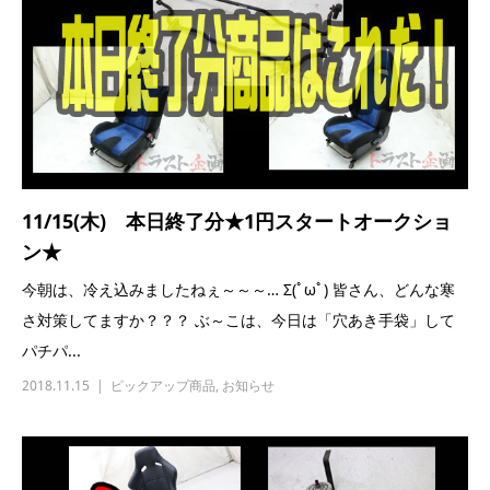
11/15(木) 本日終了分★1円スタートオークショ
ン★
今朝は、冷え込みましたねぇ～～～… Σ(ﾟωﾟ) 皆さん、どんな寒
さ対策してますか？？？ ぶ～こは、今日は「穴あき手袋」して
パチパ...
2018.11.15
ピックアップ商品
,
お知らせ