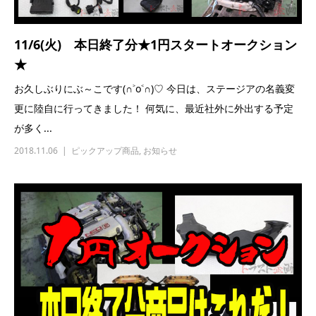
11/6(火) 本日終了分★1円スタートオークション
★
お久しぶりにぶ～こです(∩˃o˂∩)♡ 今日は、ステージアの名義変
更に陸自に行ってきました！ 何気に、最近社外に外出する予定
が多く...
2018.11.06
ピックアップ商品
,
お知らせ