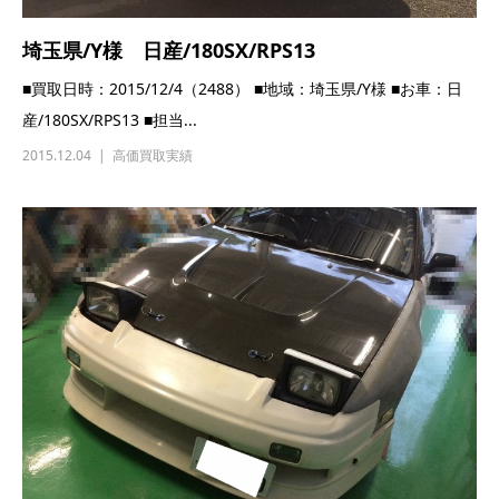
埼玉県/Y様 日産/180SX/RPS13
■買取日時：2015/12/4（2488） ■地域：埼玉県/Y様 ■お車：日
産/180SX/RPS13 ■担当...
2015.12.04
高価買取実績