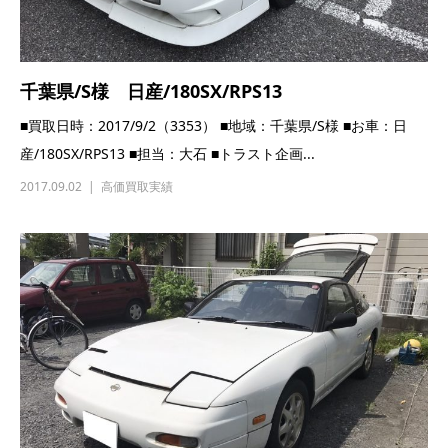
千葉県/S様 日産/180SX/RPS13
■買取日時：2017/9/2（3353） ■地域：千葉県/S様 ■お車：日
産/180SX/RPS13 ■担当：大石 ■トラスト企画...
2017.09.02
高価買取実績