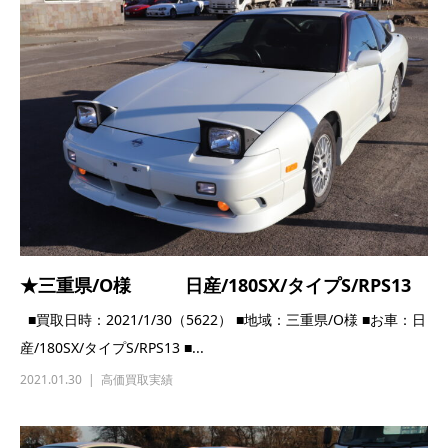
★三重県/O様 日産/180SX/タイプS/RPS13
■買取日時：2021/1/30（5622） ■地域：三重県/O様 ■お車：日
産/180SX/タイプS/RPS13 ■...
2021.01.30
高価買取実績