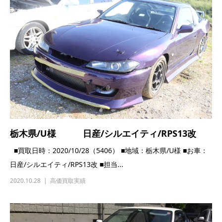
栃木県/U様 日産/シルエイティ/RPS13改
■買取日時：2020/10/28（5406） ■地域：栃木県/U様 ■お車：
日産/シルエイティ/RPS13改 ■担当...
2020.10.28
高価買取実績