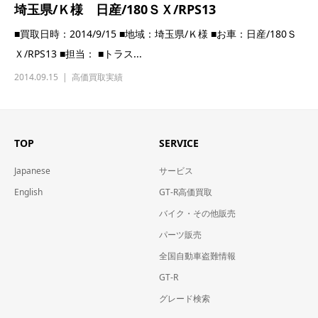
埼玉県/Ｋ様 日産/180ＳＸ/RPS13
■買取日時：2014/9/15 ■地域：埼玉県/Ｋ様 ■お車：日産/180Ｓ
Ｘ/RPS13 ■担当： ■トラス...
2014.09.15
高価買取実績
TOP
SERVICE
Japanese
サービス
English
GT-R高価買取
バイク・その他販売
パーツ販売
全国自動車盗難情報
GT-R
グレード検索