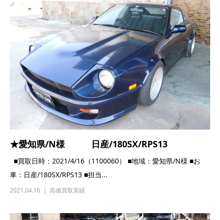
★愛知県/N様 日産/180SX/RPS13
■買取日時：2021/4/16（1100060） ■地域：愛知県/N様 ■お
車：日産/180SX/RPS13 ■担当...
2021.04.16
高価買取実績