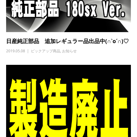
日産純正部品 追加レギュラー品出品中(∩˃o˂∩)♡
2019.05.08
ピックアップ商品
,
お知らせ