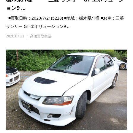
島根県/E様 三菱 ランサーGSRエボリューシ
ョン9...
■買取日時：2020/7/19(5198) ■地域：島根県/E様 ■お車：三菱
ランサーGSRエ...
2020.07.19
高価買取実績