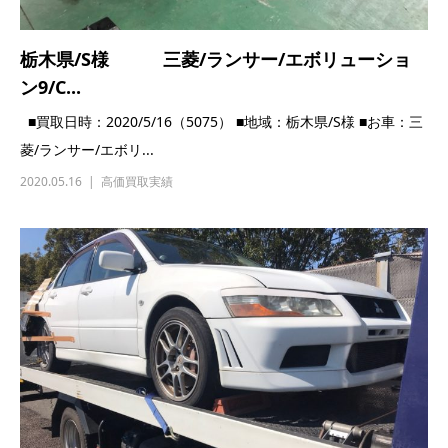
岐阜県/N様 三菱/ランサーGSRエボリューシ
ョン7...
■買取日時：2020/03/09（4950） ■地域：岐阜県/N様 ■お車：
三菱/ランサーGSR...
2020.03.09
高価買取実績