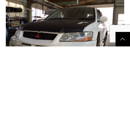
兵庫県/Y様 三菱/ランサーエボリューション
Ⅶ/CT9A
■買取日時：2017/3/13（3142） ■地域：兵庫県/Y様 ■お車：三
菱/ランサーエボリューションⅦ/C...
2017.03.13
高価買取実績