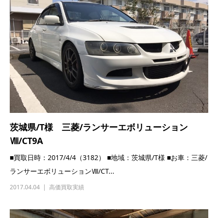
茨城県/T様 三菱/ランサーエボリューション
Ⅷ/CT9A
■買取日時：2017/4/4（3182） ■地域：茨城県/T様 ■お車：三菱/
ランサーエボリューションⅧ/CT...
2017.04.04
高価買取実績