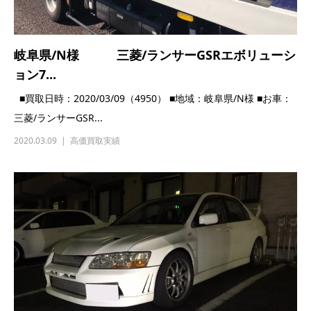
千葉県/I様 三菱/ランサー/GSRエボリューシ
ョン...
■買取日時：2020/1/14（4881） ■地域：千葉県/I様 ■お車：三
菱/ランサー/GSR...