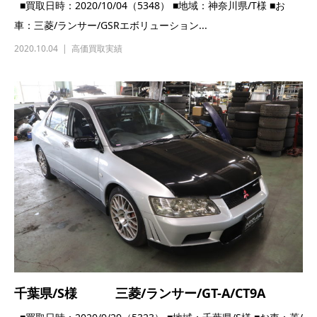
千葉県/S様 三菱/ランサー/GT-A/CT9A
■買取日時：2020/9/29（5323） ■地域：千葉県/S様 ■お車：菱/
ランサー/GT-A/CT9A ■担当：...
2020.09.29
高価買取実績