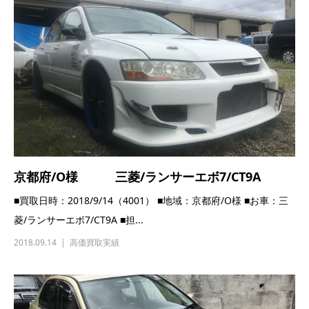
京都府/O様 三菱/ランサーエボ7/CT9A
■買取日時：2018/9/14（4001） ■地域：京都府/O様 ■お車：三
菱/ランサーエボ7/CT9A ■担...
2018.09.14
高価買取実績