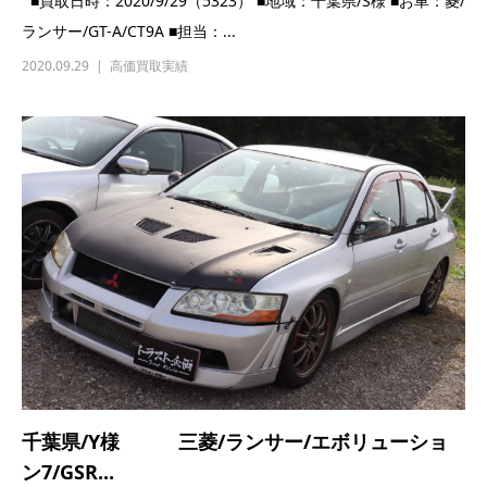
千葉県/Y様 三菱/ランサー/エボリューショ
ン7/GSR...
■買取日時：2020/9/19（5319） ■地域：千葉県/Y様 ■お車：三
菱/ランサー/エボリューション7/GSR...
2020.09.19
高価買取実績