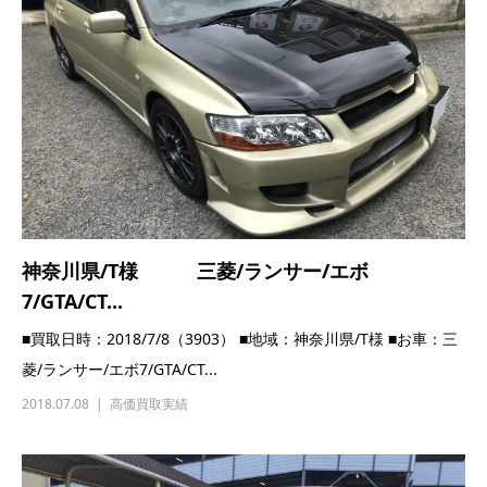
神奈川県/T様 三菱/ランサー/エボ
7/GTA/CT...
■買取日時：2018/7/8（3903） ■地域：神奈川県/T様 ■お車：三
菱/ランサー/エボ7/GTA/CT...
2018.07.08
高価買取実績