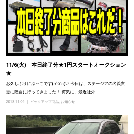
11/6(火) 本日終了分★1円スタートオークション
★
お久しぶりにぶ～こです(∩˃o˂∩)♡ 今日は、ステージアの名義変
更に陸自に行ってきました！ 何気に、最近社外...
2018.11.06
ピックアップ商品
,
お知らせ