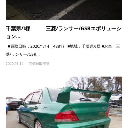
2020.01.14
高価買取実績
茨城県/Z様 三菱/ランサー/Evo7/CT9A
■買取日時：2019/12/11（4815） ■地域：茨城県/Z様 ■お車：
三菱/ランサー/Ev...