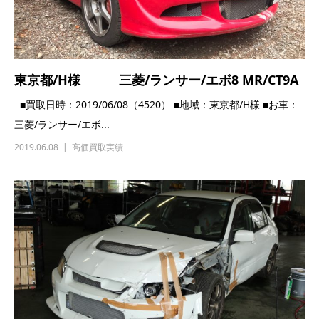
静岡県/K様 三菱/ランサー/エボリューショ
ン8/C...
■買取日時：2019/03/14（4346） ■地域：静岡県/K様 ■お車：
三菱/ランサー/エボ...