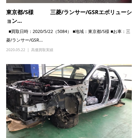
栃木県/S様 三菱/ランサー/エボリューショ
ン9/C...
■買取日時：2020/5/16（5075） ■地域：栃木県/S様 ■お車：三
菱/ランサー/エボリ...
2020.05.16
高価買取実績