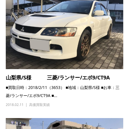
山梨県/S様 三菱/ランサー/エボ9/CT9A
■買取日時：2018/2/11（3653） ■地域：山梨県/S様 ■お車：三
菱/ランサー/エボ9/CT9A ■...
2018.02.11
高価買取実績