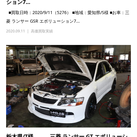
栃木県/T様 三菱 ランサー GT エボリューシ
ョン9 ...
■買取日時：2020/7/21(5228) ■地域：栃木県/T様 ■お車：三菱
ランサー GT エボリューション9 ...
2020.07.21
高価買取実績