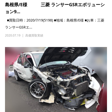
東京都/S様 三菱/ランサー/GSRエボリューシ
ョン...
■買取日時：2020/5/22（5084） ■地域：東京都/S様 ■お車：三
菱/ランサー/GSR...
2020.05.22
高価買取実績