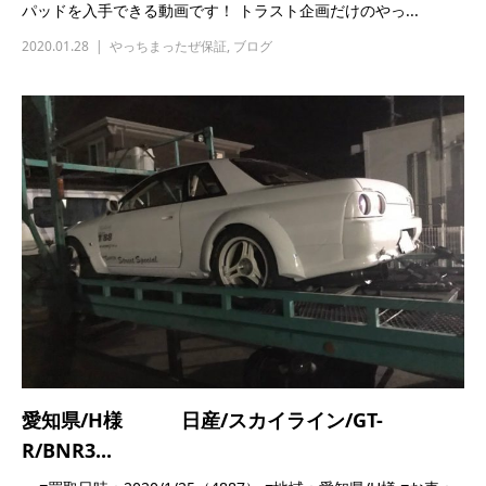
愛知県/H様 日産/スカイライン/GT-
R/BNR3...
■買取日時：2020/1/25（4887） ■地域：愛知県/H様 ■お車：
日産/ス...
2020.01.25
高価買取実績