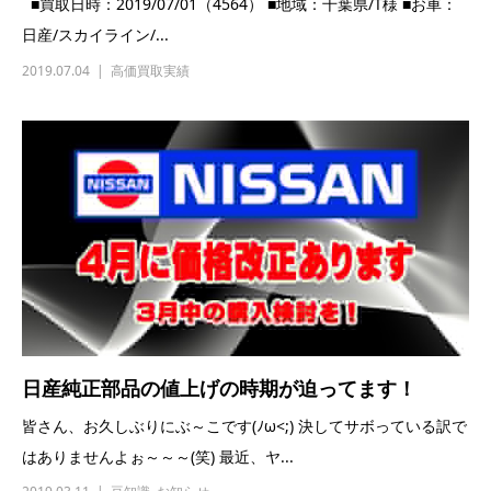
日産純正部品の値上げの時期が迫ってます！
皆さん、お久しぶりにぶ～こです(ﾉω<;) 決してサボっている訳で
はありませんよぉ～～～(笑) 最近、ヤ...
2019.03.11
豆知識
,
お知らせ