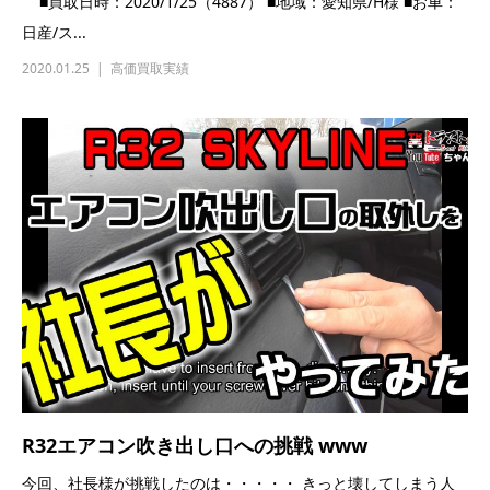
R32エアコン吹き出し口への挑戦 www
今回、社長様が挑戦したのは・・・・・ きっと壊してしまう人
も多いと思われるエアコン吹き出し口の取外し＆取付け・...
2019.11.27
豆知識
,
日記
,
ブログ