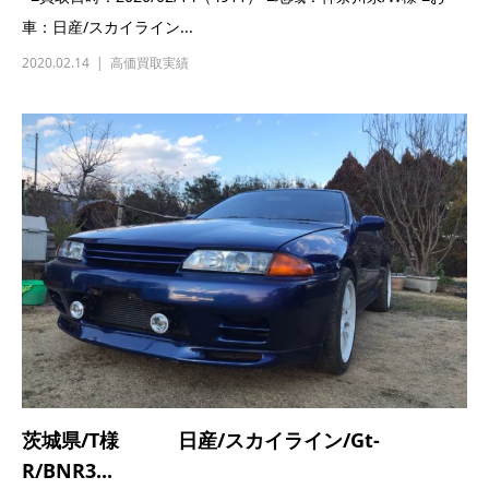
茨城県/T様 日産/スカイライン/Gt-
R/BNR3...
■買取日時：2020/02/08（4907） ■地域：茨城県/T様 ■お車：
日産/スカイライン/...
2020.02.08
高価買取実績