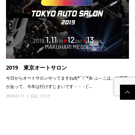
2019 東京オートサロン
今日からオートサロンやってますねd(*´▽`*)b ぶ～こは、ご用事
があって、今年は行けずじまいです・・・(´...
2019.01.11
日記
,
ブログ