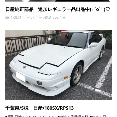
日産純正部品 追加レギュラー品出品中(∩˃o˂∩)♡
2019.05.08
ピックアップ商品
,
お知らせ
千葉県/S様 日産/180SX/RPS13
■買取日時：2017/9/2（3353） ■地域：千葉県/S様 ■お車：日