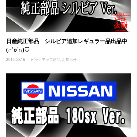
日産純正部品 シルビア追加レギュラー品出品中
(∩˃o˂∩)♡
2019.05.16
ピックアップ商品
,
お知らせ