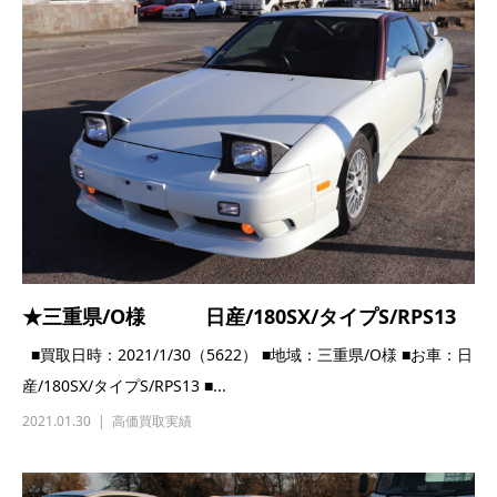
★三重県/O様 日産/180SX/タイプS/RPS13
■買取日時：2021/1/30（5622） ■地域：三重県/O様 ■お車：日
産/180SX/タイプS/RPS13 ■...
2021.01.30
高価買取実績