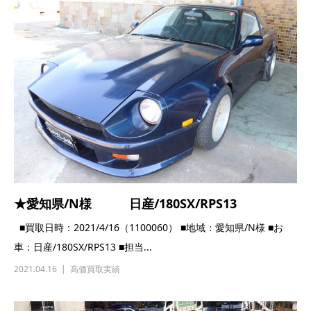
★愛知県/N様 日産/180SX/RPS13
■買取日時：2021/4/16（1100060） ■地域：愛知県/N様 ■お
車：日産/180SX/RPS13 ■担当...
2021.04.16
高価買取実績