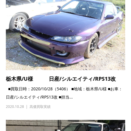
栃木県/U様 日産/シルエイティ/RPS13改
■買取日時：2020/10/28（5406） ■地域：栃木県/U様 ■お車：
日産/シルエイティ/RPS13改 ■担当...
2020.10.28
高価買取実績