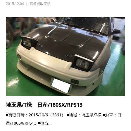
2015.12.04
高価買取実績
埼玉県/T様 日産/180SX/RPS13
■買取日時：2015/10/6（2361） ■地域：埼玉県/T様 ■お車：日
産/180SX/RPS13 ■担当...