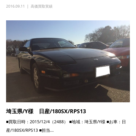
2016.09.11
高価買取実績
埼玉県/Y様 日産/180SX/RPS13
■買取日時：2015/12/4（2488） ■地域：埼玉県/Y様 ■お車：日
産/180SX/RPS13 ■担当...