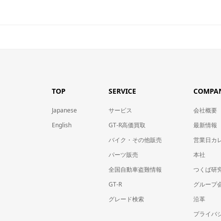
TOP
SERVICE
COMPA
Japanese
サービス
会社概要
English
GT-R高価買取
最新情報
バイク・その他販売
営業日カ
パーツ販売
本社
全国自動車盗難情報
つくば研
GT-R
グループ会
グレード検索
沿革
プライバ