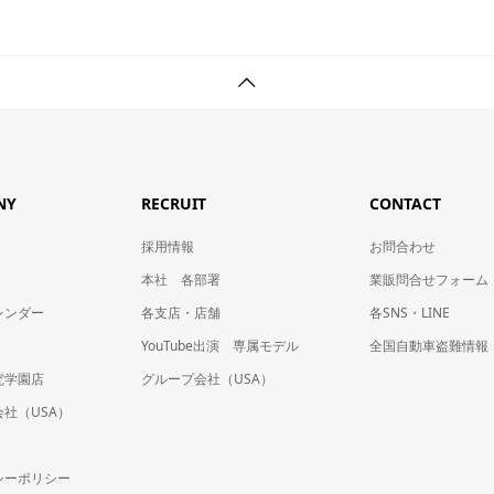
NY
RECRUIT
CONTACT
採用情報
お問合わせ
本社 各部署
業販問合せフォーム
レンダー
各支店・店舗
各SNS・LINE
YouTube出演 専属モデル
全国自動車盗難情報
究学園店
グループ会社（USA）
社（USA）
シーポリシー