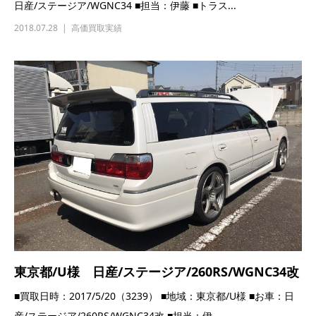
日産/ステージア/WGNC34 ■担当：伊藤 ■トラス...
2018.07.28
高価買取実績
東京都/U様 日産/ステージア/260RS/WGNC34改
■買取日時：2017/5/20（3239） ■地域：東京都/U様 ■お車：日
産/ステージア/260RS/WGNC34改 ■担当：伊...