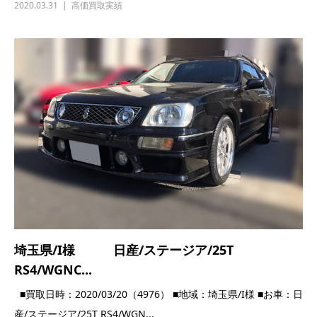
2020.03.31
高価買取実績
埼玉県/I様 日産/ステージア/25T
RS4/WGNC...
■買取日時：2020/03/20（4976） ■地域：埼玉県/I様 ■お車：日
産/ステージア/25T RS4/WGN...