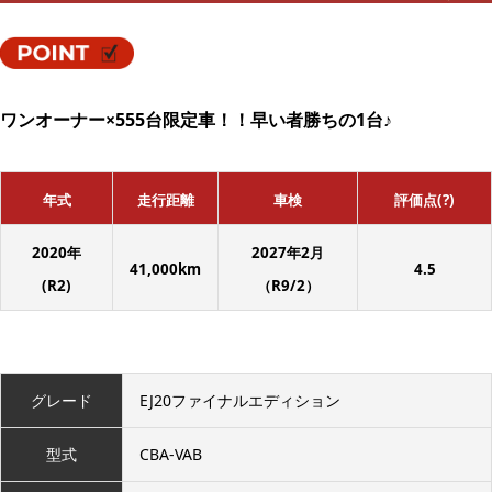
ワンオーナー×555台限定車！！早い者勝ちの1台♪
年式
走行距離
車検
評価点(?)
2020年
2027年2月
41,000km
4.5
(R2)
（R9/2）
グレード
EJ20ファイナルエディション
型式
CBA-VAB