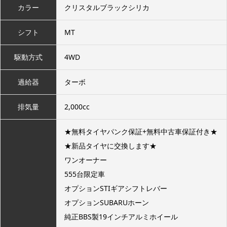
カラー
クリスタルブラックシリカ
シフト
MT
駆動方式
4WD
過給器
ターボ
排気量
2,000cc
★無料タイヤパンク保証+無料中古車保証付き★
★新品タイヤに交換します★
ワンオーナー
555台限定車
オプションSTIギアシフトレバー
オプションSUBARUホーン
純正BBS製19インチアルミホイール