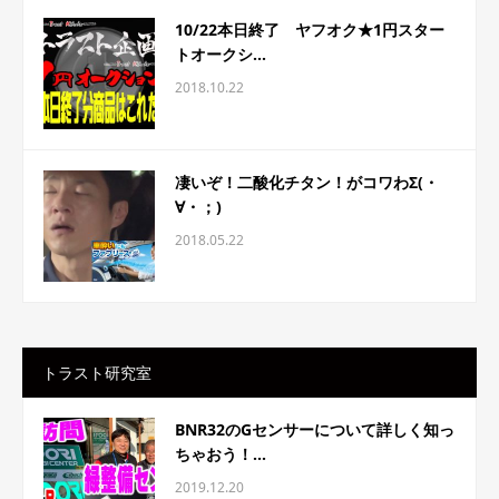
10/22本日終了 ヤフオク★1円スター
トオークシ...
2018.10.22
凄いぞ！二酸化チタン！がコワわΣ(・
∀・；)
2018.05.22
トラスト研究室
BNR32のGセンサーについて詳しく知っ
ちゃおう！...
2019.12.20