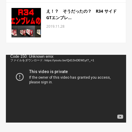
え！？ そうだったの？ R34 サイド
GTエンブレ...
2019.11.28
動
Code 150: Unknown error.
画
ファイルをダウンロード: https://youtu.be/Qd13nDEW1yI?_=1
プ
レ
ー
ヤ
ー