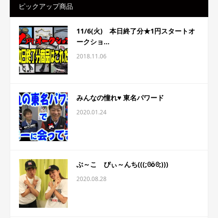
ピックアップ商品
11/6(火) 本日終了分★1円スタートオ
ークショ...
2018.11.06
みんなの憧れ♥ 東名パワード
2020.01.24
ぶ～こ ぴぃ～んち(((;ꏿöꏿ;)))
2020.08.28