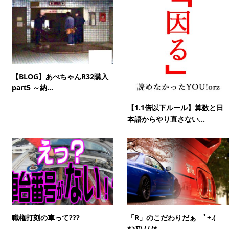
【BLOG】あべちゃんR32購入
part5 ～納...
【1.1倍以下ルール】算数と日
本語からやり直さない...
職権打刻の車って???
「R」のこだわりだぁ ﾟ+.(
*≧∇)ﾉﾉﾉ*....