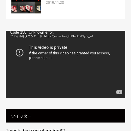
2019.11.28
動
Code 150: Unknown error.
画
ファイルをダウンロード: https://youtu.be/Qd13nDEW1yI?_=1
プ
レ
ー
ヤ
ー
ツイッター
Tweets by trustplanning32