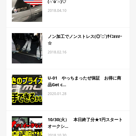
(∩˃o˂∩)♡
2018.04.10
ノン加工でノンストレス(◎´□`)ｻｲｺｫｫｫｰ
☆
2018.02.16
U-01 やっちまったぜ保証 お得に商
品Get c...
2020.01.28
10/30(火） 本日終了分★1円スタート
オークシ...
2018.10.30