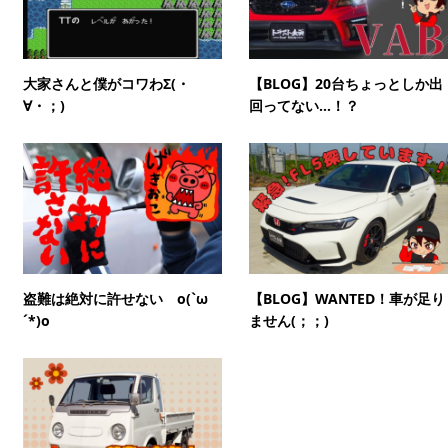
大家さんと僕がコワわΣ(・
【BLOG】20台ちょっとしか出
∀・；)
回ってない…！？
盗難は絶対に許せない o(`ω
【BLOG】WANTED！車が足り
´*)o
ません(；；)