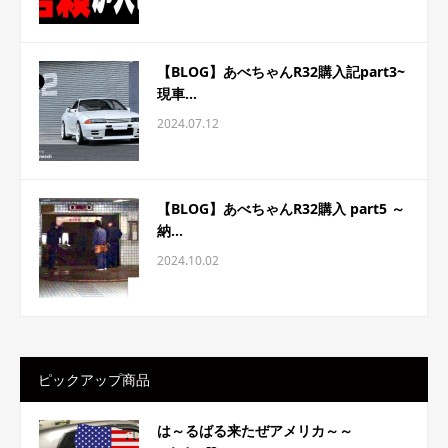
【BLOG】あべちゃんR32購入記part3~
現車...
2024.07.12
【BLOG】あべちゃんR32購入 part5 ～
納...
2024.10.02
ピックアップ商品
は～るばる来たぜアメリカ～～