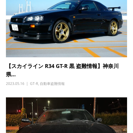
【スカイライン R34 GT-R 黒 盗難情報】神奈川
県...
2023.05.16
GT-R
,
自動車盗難情報