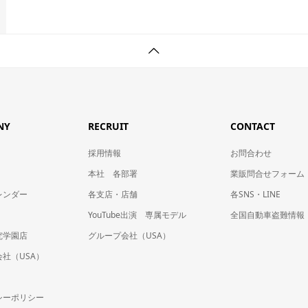
NY
RECRUIT
CONTACT
採用情報
お問合わせ
本社 各部署
業販問合せフォーム
レンダー
各支店・店舗
各SNS・LINE
YouTube出演 専属モデル
全国自動車盗難情報
究学園店
グループ会社（USA）
社（USA）
シーポリシー