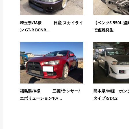
埼玉県/M様 日産 スカイライ
【ベンツS 550L
ン GT-R BCNR...
で盗難発生
福島県/K様 三菱/ランサー/
熊本県/M様 ホン
エボリューション10/...
タイプR/DC2