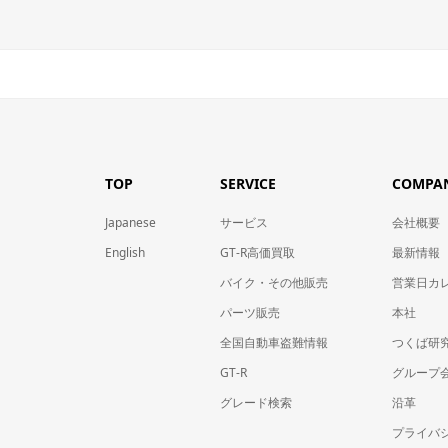
TOP
SERVICE
COMPA
Japanese
サービス
会社概要
English
GT-R高価買取
最新情報
バイク・その他販売
営業日カ
パーツ販売
本社
全国自動車盗難情報
つくば研
GT-R
グループ会
グレード検索
沿革
プライバ