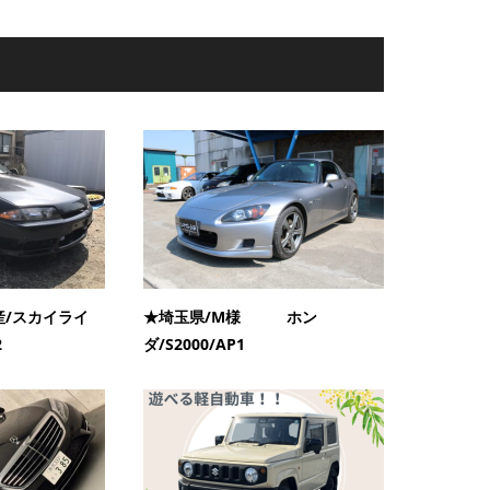
産/スカイライ
★埼玉県/M様 ホン
2
ダ/S2000/AP1