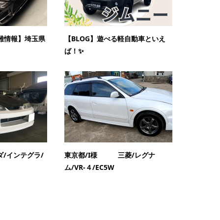
 盗難情報】埼玉県
【BLOG】遊べる軽自動車といえ
ば！✨
ダ/インテグラ/
東京都/I様 三菱/レグナ
ム/VR-４/EC5W