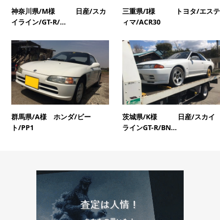
神奈川県/M様 日産/スカ
三重県/I様 トヨタ/エステ
イライン/GT-R/...
ィマ/ACR30
群馬県/A様 ホンダ/ビー
茨城県/K様 日産/スカイ
ト/PP1
ラインGT-R/BN...