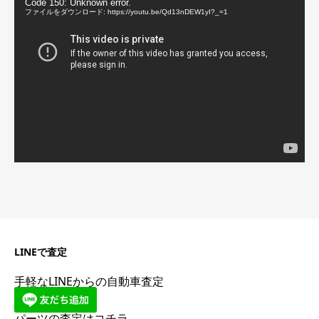
動
Code 150: Unknown error.
画
ファイルをダウンロード: https://youtu.be/Qd13nDEW1yI?_=1
プ
レ
ー
ヤ
ー
LINEで査定
手軽なLINEからの自動車査定
パーツの査定はコチラ