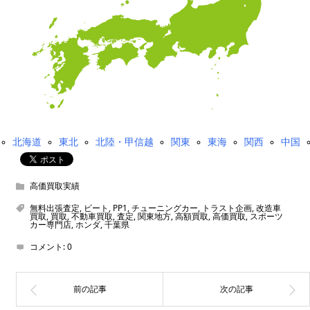
北海道
東北
北陸・甲信越
関東
東海
関西
中国
高価買取実績
無料出張査定
,
ビート
,
PP1
,
チューニングカー
,
トラスト企画
,
改造車
買取
,
買取
,
不動車買取
,
査定
,
関東地方
,
高額買取
,
高価買取
,
スポーツ
カー専門店
,
ホンダ
,
千葉県
コメント:
0