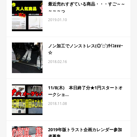
最近売れすぎている商品・・・すご～～
～～～っ
2019.01.10
ノン加工でノンストレス(◎´□`)ｻｲｺｫｫｫｰ
☆
2018.02.16
11/8(木) 本日終了分★1円スタートオ
ークショ...
2018.11.08
2019年版トラスト企画カレンダー参加
者募集