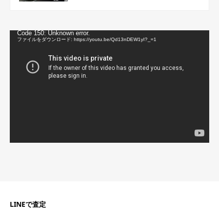
動
Code 150: Unknown error.
画
ファイルをダウンロード: https://youtu.be/Qd13nDEW1yI?_=1
プ
レ
ー
ヤ
ー
LINEで査定