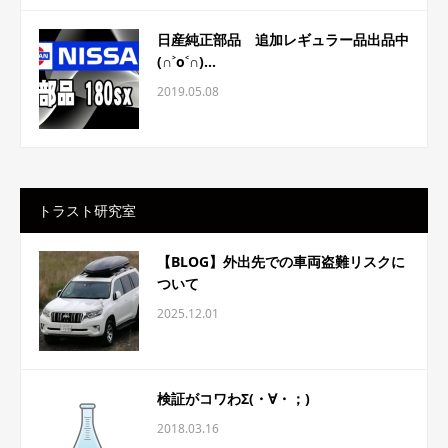
日産純正部品 追加レギュラー品出品中
(∩˃o˂∩)...
2019.05.08
トラスト研究室
【BLOG】外出先での車両盗難リスクに
ついて
2025.12.01
検証がコワわΣ(・∀・；)
2018.03.16