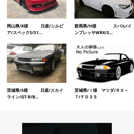
岡山県/K様 日産/シルビ
群馬県/H様 スバル/イ
ア/スペックS/S1...
ンプレッサWRX/S...
茨城県/S様 日産/スカイ
茨城県/Ｉ様 マツダ/ＲＸ－
ライン/GT-R/B...
７/ＦＤ３Ｓ