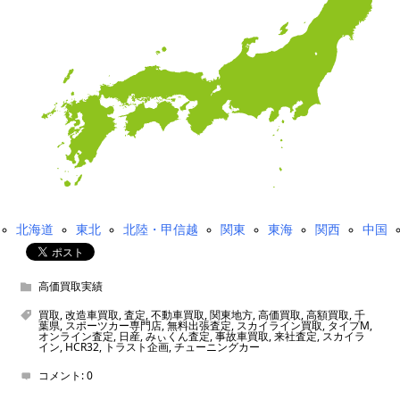
北海道
東北
北陸・甲信越
関東
東海
関西
中国
高価買取実績
買取
,
改造車買取
,
査定
,
不動車買取
,
関東地方
,
高価買取
,
高額買取
,
千
葉県
,
スポーツカー専門店
,
無料出張査定
,
スカイライン買取
,
タイプM
,
オンライン査定
,
日産
,
みぃくん査定
,
事故車買取
,
来社査定
,
スカイラ
イン
,
HCR32
,
トラスト企画
,
チューニングカー
コメント:
0