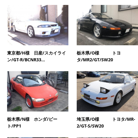
東京都/H様 日産/スカイライ
栃木県/O様 トヨ
ン/GT-R/BCNR33...
タ/MR2/GT/SW20
栃木県/N様 ホンダ/ビー
埼玉県/O様 トヨタ/MR-
ト/PP1
2/GT-S/SW20