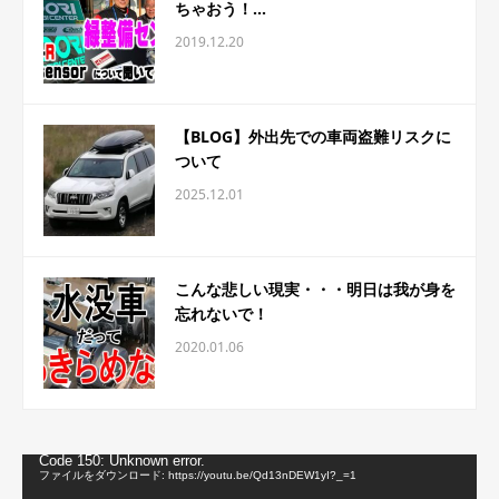
ちゃおう！...
2019.12.20
【BLOG】外出先での車両盗難リスクに
ついて
2025.12.01
こんな悲しい現実・・・明日は我が身を
忘れないで！
2020.01.06
動
Code 150: Unknown error.
画
ファイルをダウンロード: https://youtu.be/Qd13nDEW1yI?_=1
プ