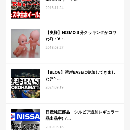
2018.11.24
【奥様】NISMO３分クッキングがコワ
わΣ(・∀・...
2018.03.27
【BLOG】湾岸BASEに参加してきまし
た(*^-...
2024.09.19
日産純正部品 シルビア追加レギュラー
品出品中(∩˃...
2019.05.16