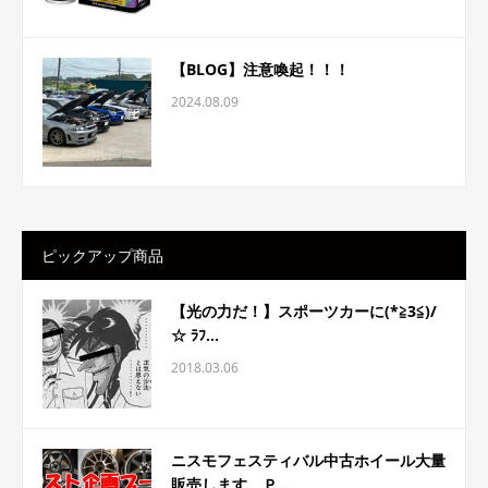
【BLOG】注意喚起！！！
2024.08.09
ピックアップ商品
【光の力だ！】スポーツカーに(*≧3≦)/
☆ ﾗﾌ...
2018.03.06
ニスモフェスティバル中古ホイール大量
販売します Ｐ...