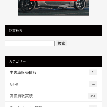
記事検索
検
索:
カテゴリー
中古車販売情報
31
GT-R
74
高価買取実績
843