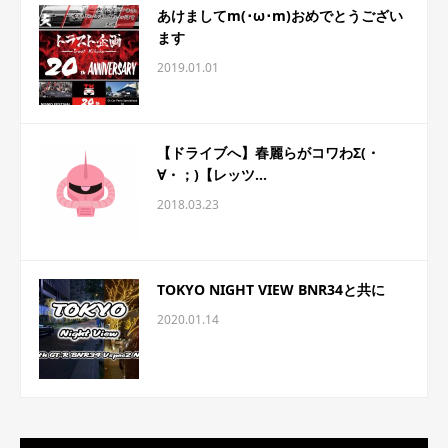
あけましてm(･ω･m)おめでとうござい
ます
2019.01.01
【ドライブへ】春麗らがコワわΣ(・
∀・；)【レッツ...
2018.03.23
TOKYO NIGHT VIEW BNR34と共に
2020.01.14