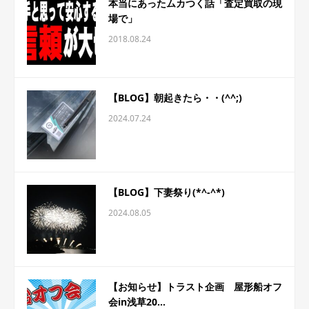
本当にあったムカつく話「査定買取の現
場で」
2018.08.24
【BLOG】朝起きたら・・(^^;)
2024.07.24
【BLOG】下妻祭り(*^-^*)
2024.08.05
【お知らせ】トラスト企画 屋形船オフ
会in浅草20...