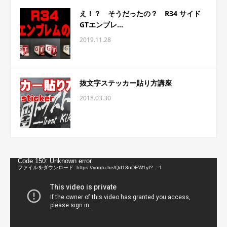
え！？ そうだったの？ R34 サイド
GTエンブレ...
2019.11.28
抜文字ステッカー貼り方講座
2018.03.30
動
Code 150: Unknown error.
画
ファイルをダウンロード: https://youtu.be/Qd13nDEW1yI?_=1
プ
レ
ー
ヤ
ー