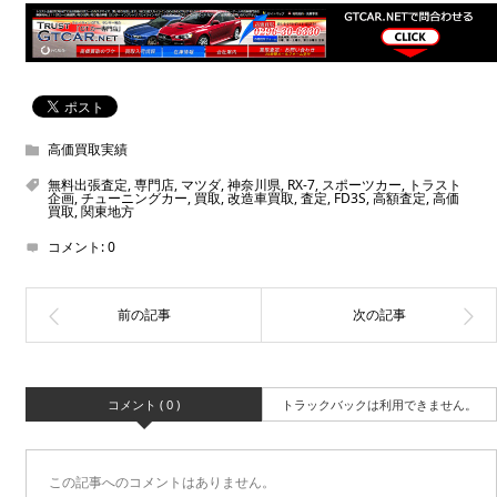
高価買取実績
無料出張査定
,
専門店
,
マツダ
,
神奈川県
,
RX-7
,
スポーツカー
,
トラスト
企画
,
チューニングカー
,
買取
,
改造車買取
,
査定
,
FD3S
,
高額査定
,
高価
買取
,
関東地方
コメント:
0
コメント ( 0 )
トラックバックは利用できません。
この記事へのコメントはありません。