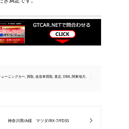
だき満足です。
チューニングカー
,
買取
,
改造車買取
,
査定
,
DB8
,
関東地方
,
神奈川県/A様 マツダ/RX-7/FD3S