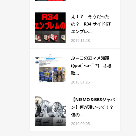
え！？ そうだった
の？ R34 サイドGT
エンブレ...
2019.11.28
ぶ～この豆マメ知識
((φo(´･ω･｀*) ふき
取...
2018.01.25
【NISMO＆BBSジャパ
ン】何が凄いって！？
僕の...
2019.09.05