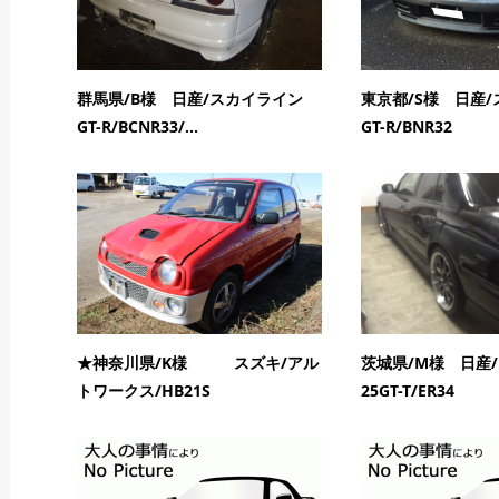
群馬県/B様 日産/スカイライン
東京都/S様 日産
GT-R/BCNR33/...
GT-R/BNR32
★神奈川県/K様 スズキ/アル
茨城県/M様 日産
トワークス/HB21S
25GT-T/ER34