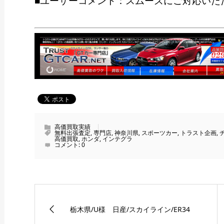
■ユーザーコメント：スムーズにご対応いた
高価買取実績
無料出張査定
,
専門店
,
神奈川県
,
スポーツカー
,
トラスト企画
,
高価買取
,
ホンダ
,
インテグラ
コメント:
0
栃木県/U様 日産/スカイライン/ER34