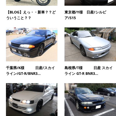
【BLOG】えっ・・新車？？ど
東京都/Y様 日産/シルビ
ういうこと？？
ア/S15
千葉県/K様 日産/スカイ
島根県/T様 日産 スカイ
ライン/GT-R/BNR3...
ライン GT-R BNR3...