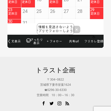
トラスト企画
〒304−0822
茨城県下妻市皆葉1624
☎0296-30-6330
営業時間 10：00～16：30