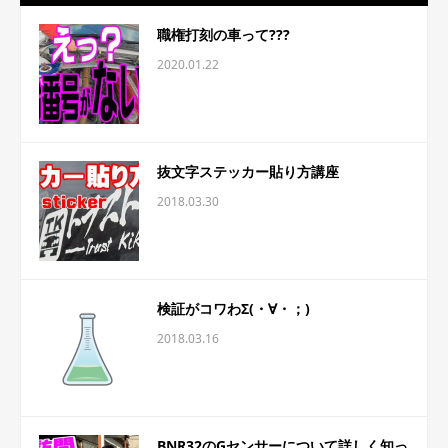
職権打刻の車って???
2020.01.22
抜文字ステッカー貼り方講座
2018.03.30
検証がコワわΣ(・∀・；)
2018.03.16
BNR32のGセンサーについて詳しく知っ