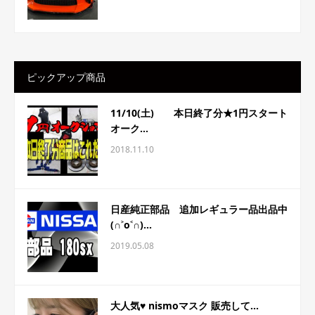
ピックアップ商品
11/10(土) 本日終了分★1円スタート
オーク...
2018.11.10
日産純正部品 追加レギュラー品出品中
(∩˃o˂∩)...
2019.05.08
大人気♥ nismoマスク 販売して...