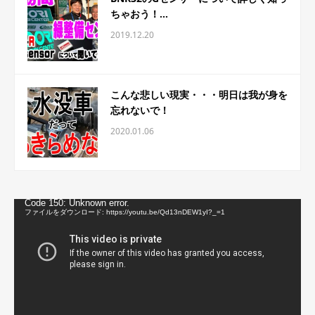
ちゃおう！...
2019.12.20
こんな悲しい現実・・・明日は我が身を
忘れないで！
2020.01.06
動
Code 150: Unknown error.
画
ファイルをダウンロード: https://youtu.be/Qd13nDEW1yI?_=1
プ
レ
ー
ヤ
ー