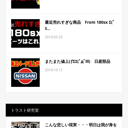
最近売れすぎな商品 From 180sx Σ(ﾟ
ﾛ...
2019.05.23
またまた値上げΣΣ(ﾟдﾟlll) 日産部品
2018.10.12
トラスト研究室
こんな悲しい現実・・・明日は我が身を