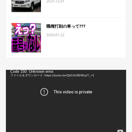
2025.12.01
職権打刻の車って???
2020.01.22
動
Code 150: Unknown error.
画
ファイルをダウンロード: https://youtu.be/Qd13nDEW1yI?_=1
プ
レ
ー
ヤ
ー