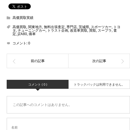
高価買取実績
高価買取
,
関東地方
,
無料出張査定
,
専門店
,
茨城県
,
スポーツカー
,
トヨ
タ
,
チューニングカー
,
トラスト企画
,
改造車買取
,
買取
,
スープラ
,
査
定
,
JZA80
,
痛車
コメント:
0
コメント ( 0 )
トラックバックは利用できません。
この記事へのコメントはありません。
名前