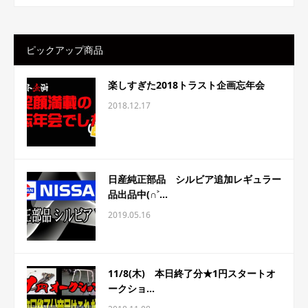
ピックアップ商品
楽しすぎた2018トラスト企画忘年会
2018.12.17
日産純正部品 シルビア追加レギュラー
品出品中(∩˃...
2019.05.16
11/8(木) 本日終了分★1円スタートオ
ークショ...