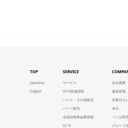
TOP
SERVICE
COMPA
Japanese
サービス
会社概要
English
GT-R高価買取
最新情報
バイク・その他販売
営業日カ
パーツ販売
本社
全国自動車盗難情報
つくば研
GT-R
グループ会