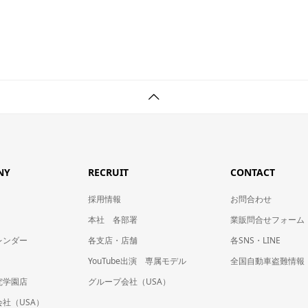
NY
RECRUIT
CONTACT
採用情報
お問合わせ
本社 各部署
業販問合せフォーム
レンダー
各支店・店舗
各SNS・LINE
YouTube出演 専属モデル
全国自動車盗難情報
究学園店
グループ会社（USA）
社（USA）