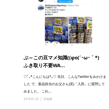
ぶ～この豆マメ知識((φo(´･ω･｀*)
ふき取り不要WA...
♡ﾟ｡*こんにちは*｡♡ 先日、こんなTwitterをみかけま
した で、新品担当のお父さん(笑)「入田」に質問して
みました。 これ...
2018.01.25
豆知識