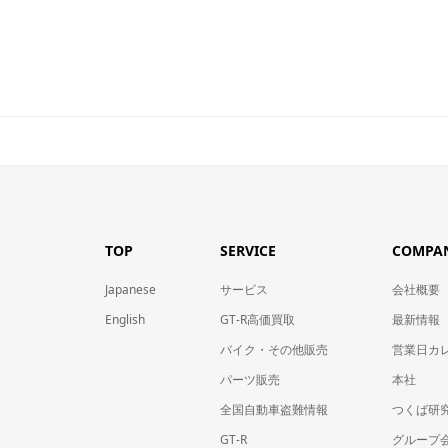
TOP
SERVICE
COMPA
Japanese
サービス
会社概要
English
GT-R高価買取
最新情報
バイク・その他販売
営業日カ
パーツ販売
本社
全国自動車盗難情報
つくば研
GT-R
グループ会