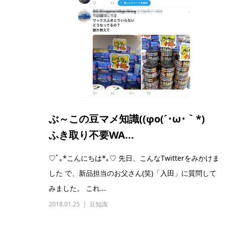
ぶ～この豆マメ知識((φo(´･ω･｀*)
ふき取り不要WA...
♡ﾟ｡*こんにちは*｡♡ 先日、こんなTwitterをみかけま
した で、新品担当のお父さん(笑)「入田」に質問して
みました。 これ...
2018.01.25
豆知識