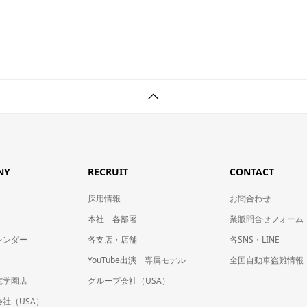
NY
RECRUIT
CONTACT
採用情報
お問合わせ
本社 各部署
業販問合せフォーム
レンダー
各支店・店舗
各SNS・LINE
YouTube出演 専属モデル
全国自動車盗難情報
究学園店
グループ会社（USA）
社（USA）