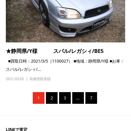
★静岡県/Y様 スバル/レガシィ/BE5
■買取日時：2021/3/5（1100027） ■地域：静岡県/Y様 ■お車：
スバル/レガシィ/...
2021.03.05
高価買取実績
1
2
3
…
7
LINEで査定