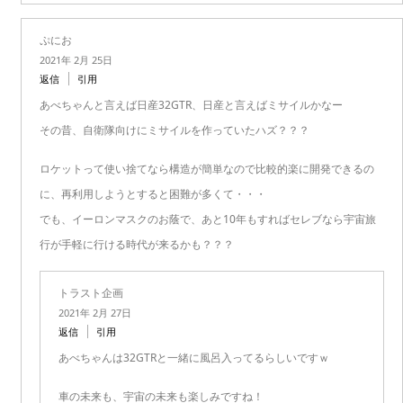
ぷにお
2021年 2月 25日
返信
引用
あべちゃんと言えば日産32GTR、日産と言えばミサイルかなー
その昔、自衛隊向けにミサイルを作っていたハズ？？？
ロケットって使い捨てなら構造が簡単なので比較的楽に開発できるの
に、再利用しようとすると困難が多くて・・・
でも、イーロンマスクのお蔭で、あと10年もすればセレブなら宇宙旅
行が手軽に行ける時代が来るかも？？？
トラスト企画
2021年 2月 27日
返信
引用
あべちゃんは32GTRと一緒に風呂入ってるらしいですｗ
車の未来も、宇宙の未来も楽しみですね！