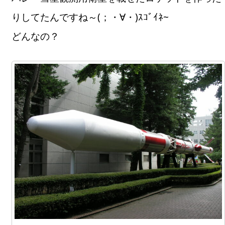
りしてたんですね～(；・∀・)ｽｺﾞｲﾈ~
どんなの？