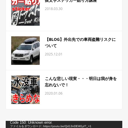
抜文字ステッカー貼り方講座
2018.03.30
【BLOG】外出先での車両盗難リスクに
ついて
2025.12.01
こんな悲しい現実・・・明日は我が身を
忘れないで！
2020.01.06
動
Code 150: Unknown error.
画
ファイルをダウンロード: https://youtu.be/Qd13nDEW1yI?_=1