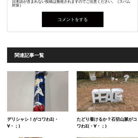
日本語が含まれない投稿は無視されますのでご注意ください。（スパム
対策）
関連記事一覧
デリシャシ！がコワわΣ(・
たどり着けるか？石切山脈がコ
∀・；)
ワわΣ(・∀・；)