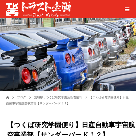
ブログ
茨城県
,
つくば研究学園店新着情報
【つくば研究学園便り】日産
自動車宇宙航空事業部【サンダーバード！？】
【つくば研究学園便り】日産自動車宇宙航
空事業部【サンダーバード！？】