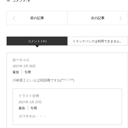
コメント:
4
コメント ( 4 )
トラックバックは利用できません。
あべちゃん
2021年 2月 26日
返信
引用
川崎重工といえば戦闘機ですね(*^▽^*)
トラスト企画
2021年 2月 27日
返信
引用
カワサキか・・・