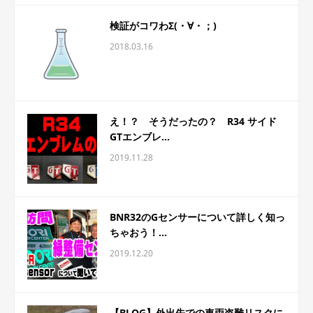
検証がコワわΣ(・∀・；)
2018.03.16
え！？ そうだったの？ R34 サイド
GTエンブレ...
2019.11.28
BNR32のGセンサーについて詳しく知っ
ちゃおう！...
2019.12.20
【BLOG】外出先での車両盗難リスクに