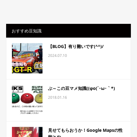
おすすめ豆知識
【BLOG】有り難いです(^^)/
2024.07.10
ぶ～この豆マメ知識((φo(´･ω･｀*)
2018.01.16
見せてもらおうか！Google Mapsの性
能とや...