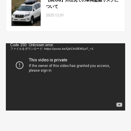
ついて
2025.12.01
動
Code 150: Unknown error.
画
ファイルをダウンロード: https://youtu.be/Qd13nDEW1yI?_=1
プ
レ
ー
ヤ
ー