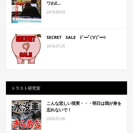
ワわΣ...
2019.09.03
SECRET SALE ﾄﾞ━ﾟ(∀)ﾟ━ﾝ
2018.07.25
トラスト研究室
こんな悲しい現実・・・明日は我が身を
忘れないで！
2020.01.06