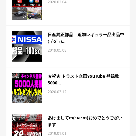
2020.02.04
日産純正部品 追加レギュラー品出品中
(∩˃o˂∩)...
2019.05.08
★祝★ トラスト企画YouTube 登録数
5000...
2020.03.12
あけましてm(･ω･m)おめでとうござい
ます
2019.01.01