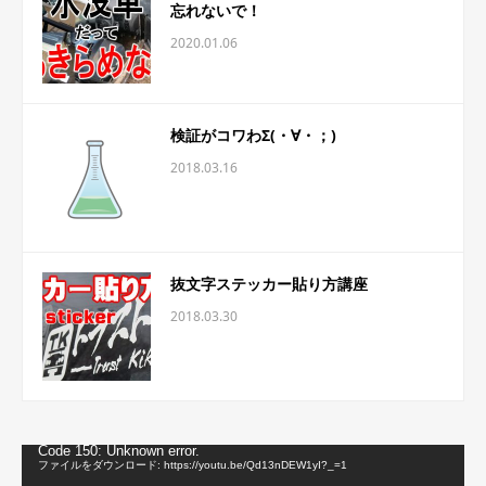
忘れないで！
2020.01.06
検証がコワわΣ(・∀・；)
2018.03.16
抜文字ステッカー貼り方講座
2018.03.30
動
Code 150: Unknown error.
画
ファイルをダウンロード: https://youtu.be/Qd13nDEW1yI?_=1