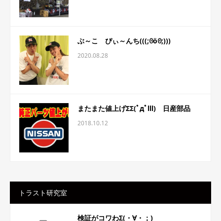
ぶ～こ ぴぃ～んち(((;ꏿöꏿ;)))
2020.08.28
またまた値上げΣΣ(ﾟдﾟlll) 日産部品
2018.10.12
トラスト研究室
検証がコワわΣ(・∀・；)