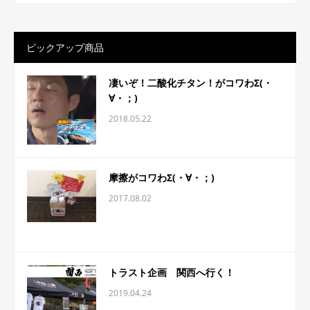
ピックアップ商品
凄いぞ！二酸化チタン！がコワわΣ(・
∀・；)
2018.05.22
摩擦がコワわΣ(・∀・；)
2017.08.02
トラスト企画 関西へ行く！
2019.04.24