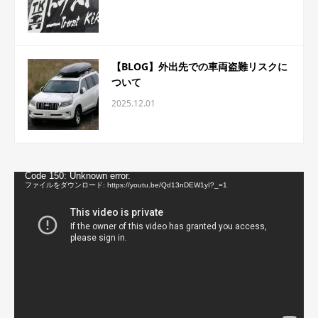
【BLOG】外出先での車両盗難リスクに
ついて
2025.12.01
動
Code 150: Unknown error.
画
ファイルをダウンロード: https://youtu.be/Qd13nDEW1yI?_=1
プ
レ
ー
ヤ
ー