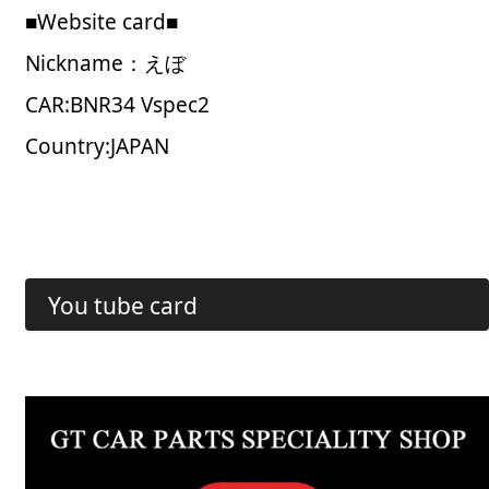
■Website card■
Nickname：えぼ
CAR:BNR34 Vspec2
Country:JAPAN
You tube card