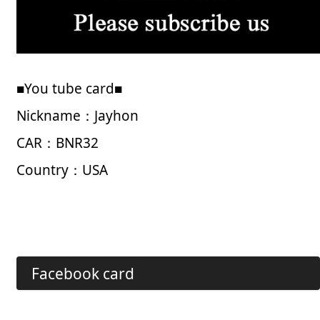
■You tube card■
Nickname：Jayhon
CAR：BNR32
Country：USA
Facebook card