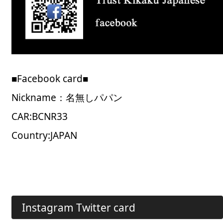
■Facebook card■
Nickname：名無しパパン
CAR:BCNR33
Country:JAPAN
Instagram Twitter card