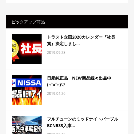
ピックアップ商品
トラスト企画2020カレンダー『社長
賞』決定しまし...
2019.09.23
日産純正品 NEW商品続々出品中
(∩˃o˂∩)♡
2019.04.26
フルチューンのミッドナイトパープル
BCNR33入庫...