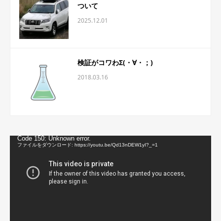
ついて
2025.12.01
検証がコワわΣ(・∀・；)
2018.03.16
動
Code 150: Unknown error.
画
ファイルをダウンロード: https://youtu.be/Qd13nDEW1yI?_=1
プ
レ
ー
ヤ
ー