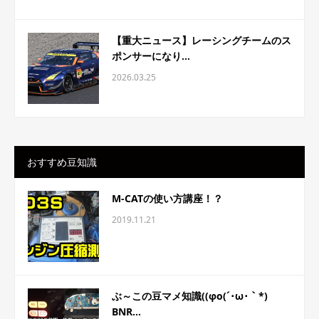
【重大ニュース】レーシングチームのス
ポンサーになり...
2026.03.25
おすすめ豆知識
M-CATの使い方講座！？
2019.11.21
ぶ～この豆マメ知識((φo(´･ω･｀*)
BNR...