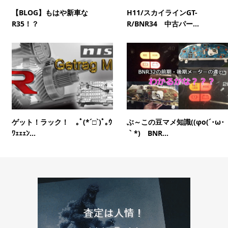
【BLOG】もはや新車な
H11/スカイラインGT-
R35！？
R/BNR34 中古パー...
ゲット！ラック！ ｡ﾟ(*´□`)ﾟ｡ｳ
ぶ～この豆マメ知識((φo(´･ω･
ﾜｪｪｪﾝ...
｀*) BNR...