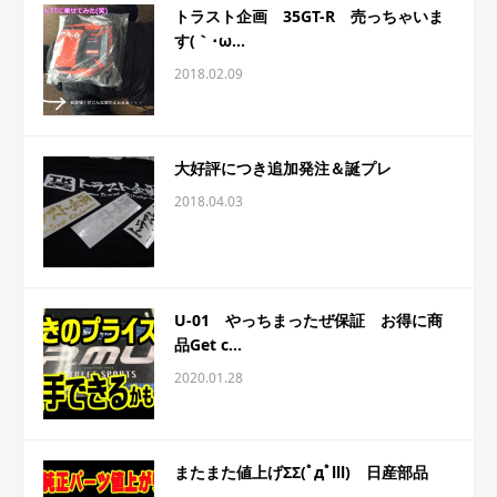
トラスト企画 35GT-R 売っちゃいま
す(｀･ω...
2018.02.09
大好評につき追加発注＆誕プレ
2018.04.03
U-01 やっちまったぜ保証 お得に商
品Get c...
2020.01.28
またまた値上げΣΣ(ﾟдﾟlll) 日産部品