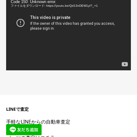
動
Code 150: Unknown error.
画
ファイルをダウンロード: https://youtu.be/Qd13nDEW1yI?_=1
プ
レ
ー
ヤ
ー
LINEで査定
手軽なLINEからの自動車査定