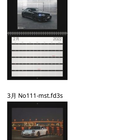
3月 No111-mst.fd3s