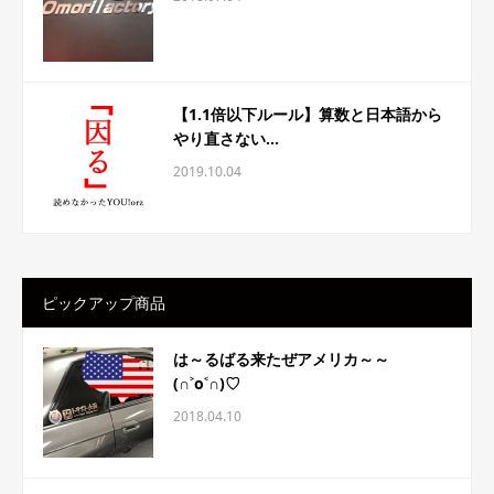
【1.1倍以下ルール】算数と日本語から
やり直さない...
2019.10.04
ピックアップ商品
は～るばる来たぜアメリカ～～
(∩˃o˂∩)♡
2018.04.10