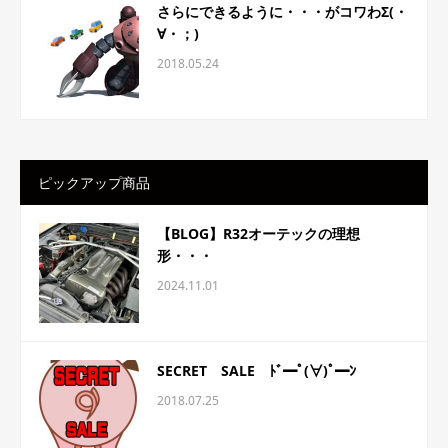
さらにできるように・・・がコワわΣ(・
∀・；)
2018.05.24
ピックアップ商品
【BLOG】R32オーテックの理想
形・・・
2024.11.01
SECRET SALE ﾄﾞ━ﾟ(∀)ﾟ━ﾝ
2018.07.25