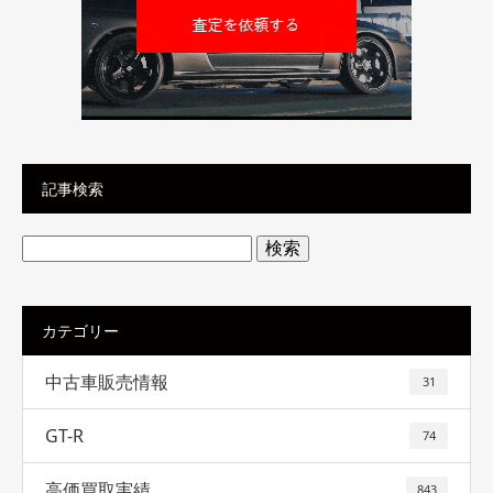
記事検索
検
索:
カテゴリー
中古車販売情報
31
GT-R
74
高価買取実績
843