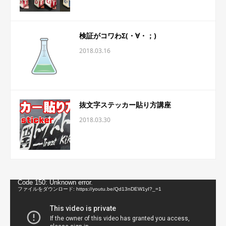
検証がコワわΣ(・∀・；)
2018.03.16
抜文字ステッカー貼り方講座
2018.03.30
動
Code 150: Unknown error.
画
ファイルをダウンロード: https://youtu.be/Qd13nDEW1yI?_=1
プ
レ
ー
ヤ