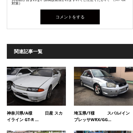
対策）
関連記事一覧
神奈川県/A様 日産 スカ
埼玉県/T様 スバル/イン
イライン GT-R ...
プレッサWRX/GG...