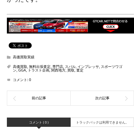
高価買取実績
高価買取
,
無料出張査定
,
専門店
,
スバル
,
インプレッサ
,
スポーツワゴ
ン
,
GGA
,
トラスト企画
,
関西地方
,
買取
,
査定
コメント:
0
コメント ( 0 )
トラックバックは利用できません。