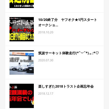
10/20終了分 ヤフオク★1円スタート
オークショ...
2018.10.20
筑波サーキット体験走行(*˘︶˘*).｡.:*♡
2020.07.30
楽しすぎた2018トラスト企画忘年会
2018.12.17