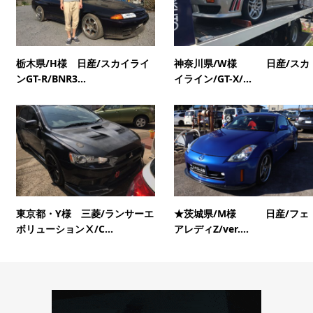
栃木県/H様 日産/スカイライ
神奈川県/W様 日産/スカ
ンGT-R/BNR3...
イライン/GT-X/...
東京都・Y様 三菱/ランサーエ
★茨城県/M様 日産/フェ
ボリューションⅩ/C...
アレディZ/ver....