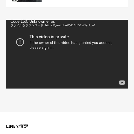
動
Code 150: Unknown error.
画
ファイルをダウンロード: https://youtu.be/Qd13nDEW1yI?_=1
プ
レ
ー
ヤ
ー
LINEで査定