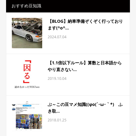
おすすめ豆知識
【BLOG】納車準備ぞくぞく行っており
ます(^o^...
2024.07.04
【1.1倍以下ルール】算数と日本語から
やり直さない...
2019.10.04
ぶ～この豆マメ知識((φo(´･ω･｀*) ふ
き取...
2018.01.25