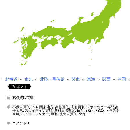
北海道
東北
北陸・甲信越
関東
東海
関西
中国
高価買取実績
不動車買取
,
R34
,
関東地方
,
高額買取
,
高価買取
,
スポーツカー専門店
,
千葉県
,
スカイライン買取
,
無料出張査定
,
日産
,
ER34
,
RB25
,
トラスト
企画
,
チューニングカー
,
買取
,
改造車買取
,
査定
コメント:
0