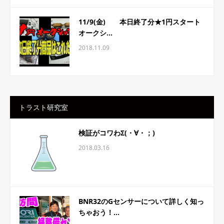
11/9(金) 本日終了分★1円スタート
オークシ...
2018.11.09
トラスト研究室
検証がコワわΣ(・∀・；)
2018.03.16
BNR32のGセンサーについて詳しく知っ
ちゃおう！...