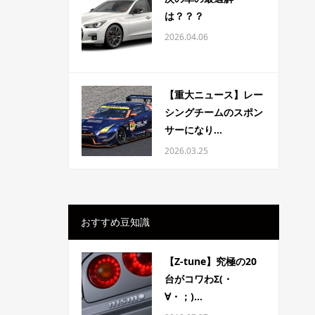
は？？？
2026.04.06
【重大ニュース】レー
シングチームのスポン
サーになり...
2026.03.25
おすすめ豆知識
【Z-tune】究極の20
台がコワわΣ(・
∀・；)...