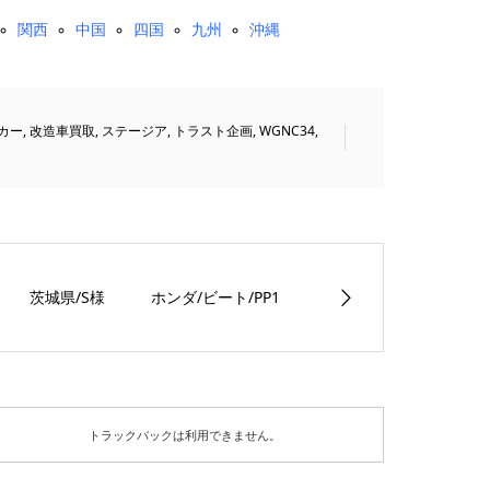
関西
中国
四国
九州
沖縄
カー
,
改造車買取
,
ステージア
,
トラスト企画
,
WGNC34
,
茨城県/S様 ホンダ/ビート/PP1
トラックバックは利用できません。