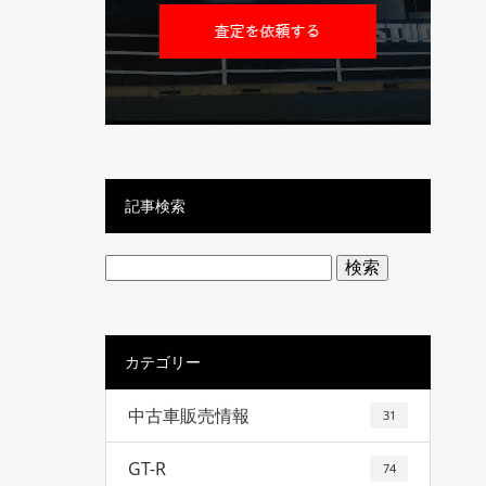
記事検索
検
索:
カテゴリー
中古車販売情報
31
GT-R
74