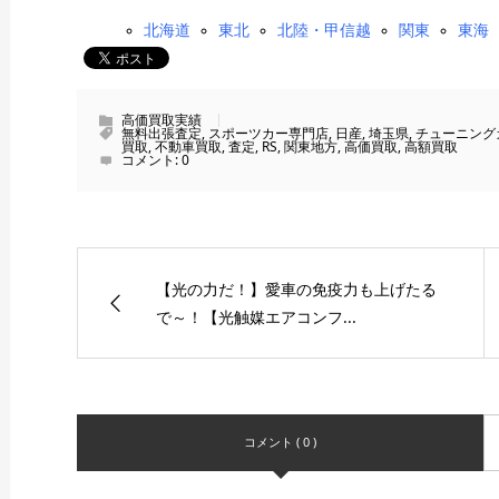
北海道
東北
北陸・甲信越
関東
東海
高価買取実績
無料出張査定
,
スポーツカー専門店
,
日産
,
埼玉県
,
チューニング
買取
,
不動車買取
,
査定
,
RS
,
関東地方
,
高価買取
,
高額買取
コメント:
0
【光の力だ！】愛車の免疫力も上げたる
で～！【光触媒エアコンフ...
コメント ( 0 )