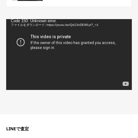
動
Code 150: Unknown error.
画
ファイルをダウンロード: https://youtu.be/Qd13nDEW1yI?_=1
プ
レ
ー
ヤ
ー
LINEで査定