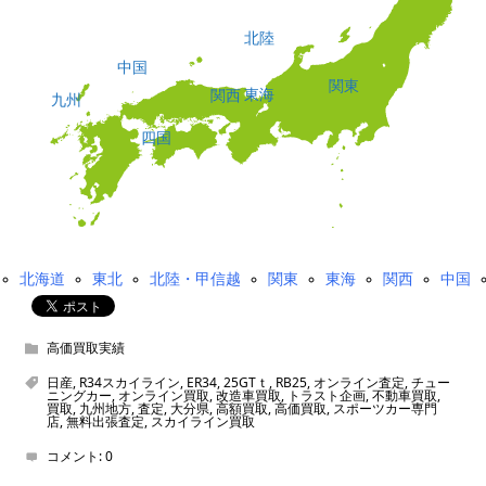
北陸
中国
関東
東海
関西
九州
四国
北海道
東北
北陸・甲信越
関東
東海
関西
中国
高価買取実績
日産
,
R34スカイライン
,
ER34
,
25GTｔ
,
RB25
,
オンライン査定
,
チュー
ニングカー
,
オンライン買取
,
改造車買取
,
トラスト企画
,
不動車買取
,
買取
,
九州地方
,
査定
,
大分県
,
高額買取
,
高価買取
,
スポーツカー専門
店
,
無料出張査定
,
スカイライン買取
コメント:
0