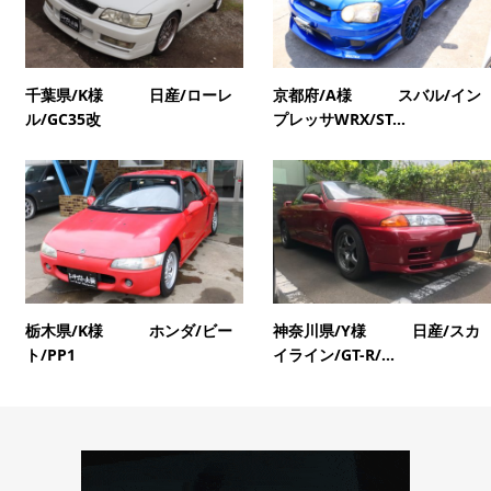
千葉県/K様 日産/ローレ
京都府/A様 スバル/イン
ル/GC35改
プレッサWRX/ST...
栃木県/K様 ホンダ/ビー
神奈川県/Y様 日産/スカ
ト/PP1
イライン/GT-R/...