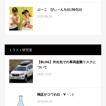
ぶ～こ ぴぃ～んち(((;ꏿöꏿ;)))
2020.08.28
トラスト研究室
【BLOG】外出先での車両盗難リスクに
ついて
2025.12.01
検証がコワわΣ(・∀・；)
2018.03.16