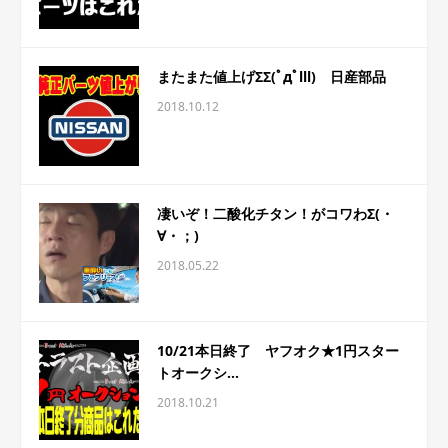
またまた値上げΣΣ(ﾟдﾟlll) 日産部品
2018.10.12
凄いぞ！二酸化チタン！がコワわΣ(・
∀・；)
2018.05.22
10/21本日終了 ヤフオク★1円スター
トオークシ...
2018.10.21