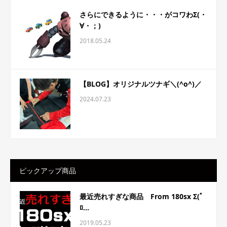
さらにできるように・・・がコワわΣ(・
∀・；)
2018.05.24
【BLOG】オリジナルツナギ＼(^o^)／
2024.07.23
ピックアップ商品
最近売れすぎな商品 From 180sx Σ(ﾟ
ﾛ...
2019.05.23