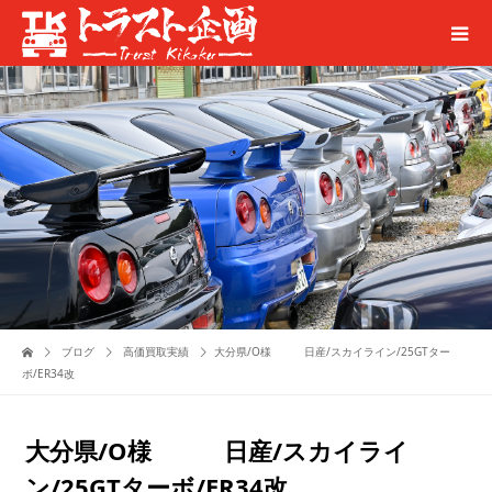
ブログ
高価買取実績
大分県/O様 日産/スカイライン/25GTター
ボ/ER34改
大分県/O様 日産/スカイライ
ン/25GTターボ/ER34改