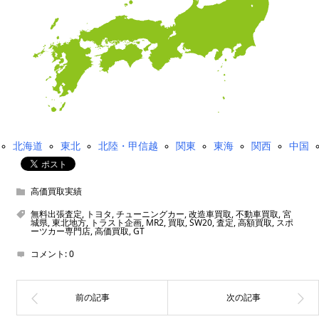
北海道
東北
北陸・甲信越
関東
東海
関西
中国
高価買取実績
無料出張査定
,
トヨタ
,
チューニングカー
,
改造車買取
,
不動車買取
,
宮
城県
,
東北地方
,
トラスト企画
,
MR2
,
買取
,
SW20
,
査定
,
高額買取
,
スポ
ーツカー専門店
,
高価買取
,
GT
コメント:
0