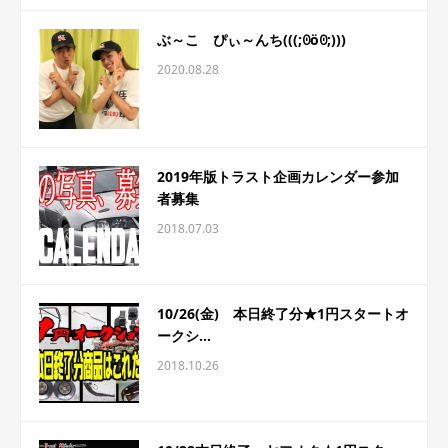
ぶ～こ ぴぃ～んち(((;ꏿöꏿ;)))
2020.08.28
2019年版トラスト企画カレンダー参加
者募集
2018.07.03
10/26(金) 本日終了分★1円スタートオ
ークシ...
2018.10.26