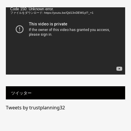
動
Code 150: Unknown error.
画
ファイルをダウンロード: https://youtu.be/Qd13nDEW1yI?_=1
プ
レ
ー
ヤ
ー
ツイッター
Tweets by trustplanning32