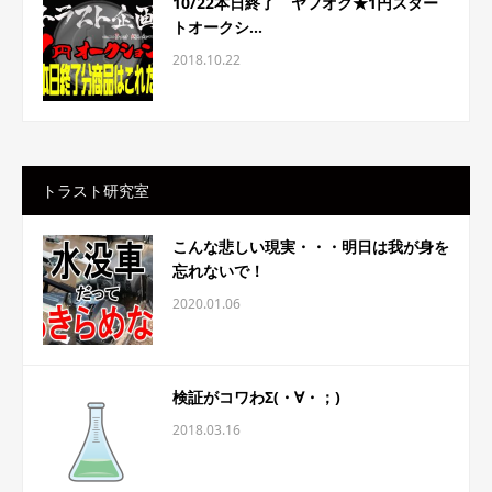
10/22本日終了 ヤフオク★1円スター
トオークシ...
2018.10.22
トラスト研究室
こんな悲しい現実・・・明日は我が身を
忘れないで！
2020.01.06
検証がコワわΣ(・∀・；)
2018.03.16