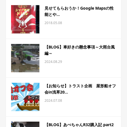
見せてもらおうか！Google Mapsの性
能とや...
2018.05.08
【BLOG】車好きの懸念事項～大雨台風
編～
2024.08.29
【お知らせ】トラスト企画 屋形船オフ
会in浅草20...
2024.07.08
【BLOG】あべちゃんR32購入記 part2